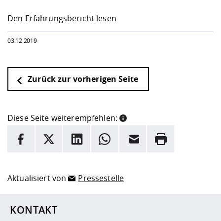
Den Erfahrungsbericht lesen
03.12.2019
Zurück zur vorherigen Seite
Diese Seite weiterempfehlen:
INFORMATION
Facebook
X
LinkedIn
Whatsapp
E-Mail
Drucken
Hier stehen weitere Informationen und ein Link zur
Date
Aktualisiert von
Pressestelle
KONTAKT