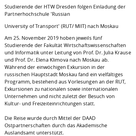
Kompetenz
Career Service
Angebote für
Chancengleichhe
Informatik/Math
Unternehmen
Studierende der HTW Dresden folgen Einladung der
Vorbereitung auf
Studien- und
Studieren in be
Forschungszent
FIS -
Prototyping und
Kontakt & Berat
Gremien und Ver
Studiengangentw
Partnerhochschule 'Russian
Formulare und 
Prüfungsordnun
Lebenslagen ode
Lehren, Forsche
Forschungsinfor
Kontakt und Anfahrt
Hochschulgesund
Landbau/Umwelt
Beschaffungsvor
University of Transport' (RUT/ MIIT) nach Moskau
Weiterbilden im 
Checkliste zum S
Gründung und St
Am 25. November 2019 hoben jeweils fünf
Studienbegleitu
Beratungsangebo
Wissenschaftlich
Qualitätssicherung
Studierende der Fakultät Wirtschaftswissenschaften
Klimaschutz & Na
Maschinenbau
und Physik
Studentenwerk 
Formulare und 
und Informatik unter Leitung von Prof. Dr. Julia Krause
Kooperationen u
und Prof. Dr. Elena Klimova nach Moskau ab.
Förderverein
Wirtschaftswisse
Während der einwöchigen Exkursion in der
Digitales Lernen 
Angebote der Age
Internationale T
russischen Hauptstadt Moskau fand ein vielfältiges
Arbeit
Programm, bestehend aus Vorlesungen an der RUT,
Qualifizierungsa
Exkursionen zu nationalen sowie internationalen
Fremdsprachen
Unternehmen und nicht zuletzt der Besuch von
Kultur- und Freizeiteinrichtungen statt.
Jobs, Praktika, D
Die Reise wurde durch Mittel der DAAD
Ostpartnerschaften durch das Akademische
Auslandsamt unterstützt.