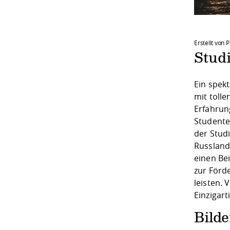
Erstellt von P
Stud
Ein spek
mit toll
Erfahrun
Studente
der Studi
Russland
einen Be
zur Förde
leisten. 
Einzigart
Bild