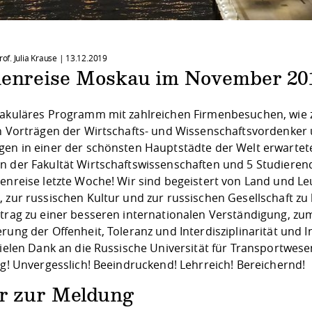
rof. Julia Krause |
13.12.2019
ienreise Moskau im November 20
takuläres Programm mit zahlreichen Firmenbesuchen, wie z
en Vorträgen der Wirtschafts- und Wissenschaftsvordenker
gen in einer der schönsten Hauptstädte der Welt erwarte
n der Fakultät Wirtschaftswissenschaften und 5 Studierend
enreise letzte Woche! Wir sind begeistert von Land und Leu
, zur russischen Kultur und zur russischen Gesellschaft z
itrag zu einer besseren internationalen Verständigung, 
rung der Offenheit, Toleranz und Interdisziplinarität und
Vielen Dank an die Russische Universität für Transportwes
ig! Unvergesslich! Beeindruckend! Lehrreich! Bereichernd!
er zur Meldung