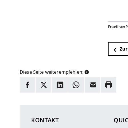
Erstellt von P
Zur
Diese Seite weiterempfehlen:
INFORMATION
Facebook
X
LinkedIn
Whatsapp
E-Mail
Drucken
Hier stehen weitere Informationen und ein Link z
KONTAKT
QUI