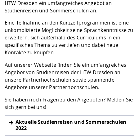
Kompetenz
HTW Dresden ein umfangreiches Angebot an
Career Service
Angebote für
Chancengleichhe
Informatik/Math
Unternehmen
Studienreisen und Sommerschulen an.
Vorbereitung auf
Studien- und
Studieren in be
Forschungszent
FIS -
Prototyping und
Kontakt & Berat
Gremien und Ver
Studiengangentw
Formulare und 
Prüfungsordnun
Lebenslagen ode
Lehren, Forsche
Forschungsinfor
Eine Teilnahme an den Kurzzeitprogrammen ist eine
Kontakt und Anfahrt
Hochschulgesund
Landbau/Umwelt
Beschaffungsvor
Weiterbilden im 
unkomplizierte Möglichkeit seine Sprachkenntnisse zu
Checkliste zum S
Gründung und St
erweitern, sich außerhalb des Curriculums in ein
Studienbegleitu
Beratungsangebo
Wissenschaftlich
Qualitätssicherung
spezifisches Thema zu vertiefen und dabei neue
Klimaschutz & Na
Maschinenbau
und Physik
Studentenwerk 
Formulare und 
Kontakte zu knüpfen.
Kooperationen u
Auf unserer Webseite finden Sie ein umfangreiches
Förderverein
Wirtschaftswisse
Digitales Lernen 
Angebote der Age
Internationale T
Angebot von Studienreisen der HTW Dresden an
Arbeit
unsere Partnerhochschulen sowie spannende
Angebote unserer Partnerhochschulen.
Qualifizierungsa
Fremdsprachen
Sie haben noch Fragen zu den Angeboten? Melden Sie
sich gern bei uns!
Jobs, Praktika, D
Aktuelle Studienreisen und Sommerschulen
2022