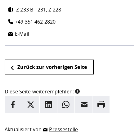
Z 233 B - 231, Z 228
+49 351 462 2820
E-Mail
Zurück zur vorherigen Seite
Diese Seite weiterempfehlen:
INFORMATION
Facebook
X
LinkedIn
Whatsapp
E-Mail
Drucken
Hier stehen weitere Informationen und ein Link zur
Date
Aktualisiert von
Pressestelle