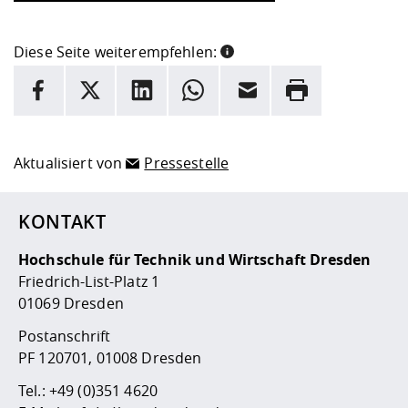
Diese Seite weiterempfehlen:
INFORMATION
Facebook
X
LinkedIn
Whatsapp
E-Mail
Drucken
Hier stehen weitere Informationen und ein Link zur
Date
Aktualisiert von
Pressestelle
KONTAKT
Hochschule für Technik und Wirtschaft Dresden
Friedrich-List-Platz 1
01069 Dresden
Postanschrift
PF 120701, 01008 Dresden
Tel.:
+49 (0)351 4620