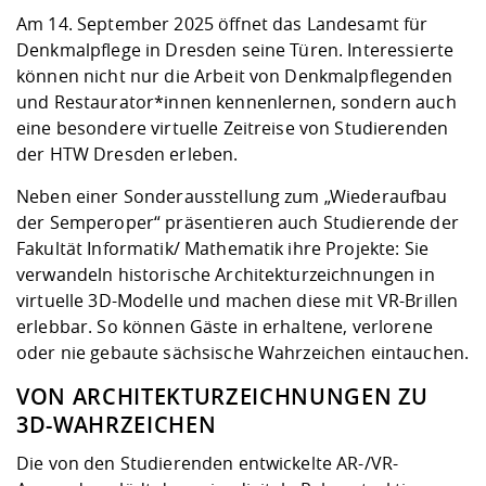
Kompetenz
Career Service
Angebote für
Chancengleichhe
Informatik/Math
Unternehmen
Am 14. September 2025 öffnet das Landesamt für
Vorbereitung auf
Studien- und
Studieren in be
Forschungszent
FIS -
Prototyping und
Kontakt & Berat
Gremien und Ver
Studiengangentw
Denkmalpflege in Dresden seine Türen. Interessierte
Formulare und 
Prüfungsordnun
Lebenslagen ode
Lehren, Forsche
Forschungsinfor
können nicht nur die Arbeit von Denkmalpflegenden
Kontakt und Anfahrt
Hochschulgesund
Landbau/Umwelt
Beschaffungsvor
Weiterbilden im 
und Restaurator*innen kennenlernen, sondern auch
Checkliste zum S
Gründung und St
eine besondere virtuelle Zeitreise von Studierenden
Studienbegleitu
Beratungsangebo
Wissenschaftlich
der HTW Dresden erleben.
Qualitätssicherung
Klimaschutz & Na
Maschinenbau
und Physik
Studentenwerk 
Formulare und 
Kooperationen u
Neben einer Sonderausstellung zum „Wiederaufbau
der Semperoper“ präsentieren auch Studierende der
Förderverein
Wirtschaftswisse
Digitales Lernen 
Angebote der Age
Internationale T
Fakultät Informatik/ Mathematik ihre Projekte: Sie
Arbeit
verwandeln historische Architekturzeichnungen in
virtuelle 3D-Modelle und machen diese mit VR-Brillen
Qualifizierungsa
erlebbar. So können Gäste in erhaltene, verlorene
Fremdsprachen
oder nie gebaute sächsische Wahrzeichen eintauchen.
VON ARCHITEKTURZEICHNUNGEN ZU
Jobs, Praktika, D
3D-WAHRZEICHEN
Die von den Studierenden entwickelte AR-/VR-