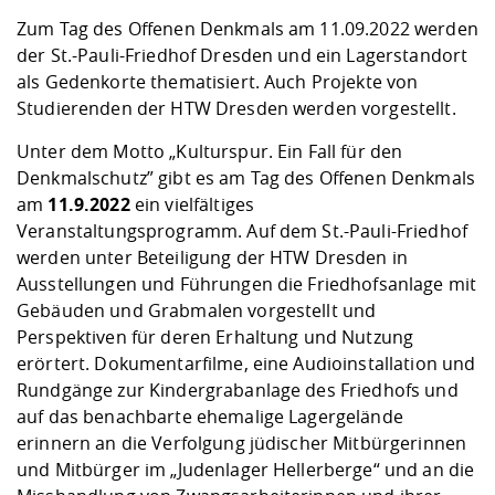
Kompetenz
Career Service
Angebote für
Chancengleichhe
Informatik/Math
Unternehmen
Zum Tag des Offenen Denkmals am 11.09.2022 werden
Vorbereitung auf
Studien- und
Studieren in be
Forschungszent
FIS -
Prototyping und
Kontakt & Berat
Gremien und Ver
Studiengangentw
Formulare und 
der St.-Pauli-Friedhof Dresden und ein Lagerstandort
Prüfungsordnun
Lebenslagen ode
Lehren, Forsche
Forschungsinfor
als Gedenkorte thematisiert. Auch Projekte von
Kontakt und Anfahrt
Hochschulgesund
Landbau/Umwelt
Beschaffungsvor
Weiterbilden im 
Studierenden der HTW Dresden werden vorgestellt.
Checkliste zum S
Gründung und St
Studienbegleitu
Beratungsangebo
Wissenschaftlich
Unter dem Motto „Kulturspur. Ein Fall für den
Qualitätssicherung
Klimaschutz & Na
Maschinenbau
und Physik
Studentenwerk 
Formulare und 
Denkmalschutz” gibt es am Tag des Offenen Denkmals
Kooperationen u
am
11.9.2022
ein vielfältiges
Veranstaltungsprogramm. Auf dem St.-Pauli-Friedhof
Förderverein
Wirtschaftswisse
Digitales Lernen 
Angebote der Age
Internationale T
werden unter Beteiligung der HTW Dresden in
Arbeit
Ausstellungen und Führungen die Friedhofsanlage mit
Gebäuden und Grabmalen vorgestellt und
Qualifizierungsa
Perspektiven für deren Erhaltung und Nutzung
Fremdsprachen
erörtert. Dokumentarfilme, eine Audioinstallation und
Rundgänge zur Kindergrabanlage des Friedhofs und
Jobs, Praktika, D
auf das benachbarte ehemalige Lagergelände
erinnern an die Verfolgung jüdischer Mitbürgerinnen
und Mitbürger im „Judenlager Hellerberge“ und an die