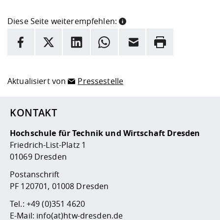
Diese Seite weiterempfehlen:
INFORMATION
Facebook
X
LinkedIn
Whatsapp
E-Mail
Drucken
Hier stehen weitere Informationen und ein Link zur
Date
Aktualisiert von
Pressestelle
KONTAKT
Hochschule für Technik und Wirtschaft Dresden
Friedrich-List-Platz 1
01069 Dresden
Postanschrift
PF 120701, 01008 Dresden
Tel.:
+49 (0)351 4620
E-Mail:
info(at)htw-dresden.de