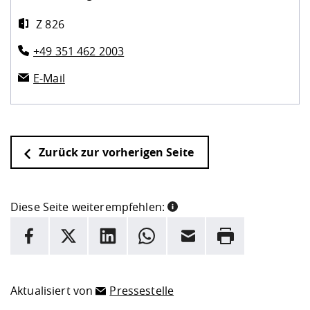
Z 826
+49 351 462 2003
E-Mail
Zurück zur vorherigen Seite
Diese Seite weiterempfehlen:
INFORMATION
Facebook
X
LinkedIn
Whatsapp
E-Mail
Drucken
Hier stehen weitere Informationen und ein Link zur
Date
Aktualisiert von
Pressestelle