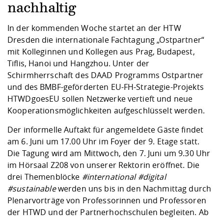
Kompetenz
Career Service
Angebote für
nachhaltig
Chancengleichhe
Informatik/Math
Unternehmen
Vorbereitung auf
Studien- und
Studieren in be
Forschungszent
FIS -
Prototyping und
Kontakt & Berat
Gremien und Ver
Studiengangentw
Formulare und 
In der kommenden Woche startet an der HTW
Prüfungsordnun
Lebenslagen ode
Lehren, Forsche
Forschungsinfor
Kontakt und Anfahrt
Dresden die internationale Fachtagung „Ostpartner“
Hochschulgesund
Landbau/Umwelt
Beschaffungsvor
Weiterbilden im 
mit Kolleginnen und Kollegen aus Prag, Budapest,
Checkliste zum S
Gründung und St
Tiflis, Hanoi und Hangzhou. Unter der
Studienbegleitu
Beratungsangebo
Wissenschaftlich
Qualitätssicherung
Klimaschutz & Na
Maschinenbau
Schirmherrschaft des DAAD Programms Ostpartner
und Physik
Studentenwerk 
Formulare und 
Kooperationen u
und des BMBF-geförderten EU-FH-Strategie-Projekts
HTWDgoesEU sollen Netzwerke vertieft und neue
Förderverein
Wirtschaftswisse
Digitales Lernen 
Angebote der Age
Internationale T
Kooperationsmöglichkeiten aufgeschlüsselt werden.
Arbeit
Der informelle Auftakt für angemeldete Gäste findet
Qualifizierungsa
am 6. Juni um 17.00 Uhr im Foyer der 9. Etage statt.
Fremdsprachen
Die Tagung wird am Mittwoch, den 7. Juni um 9.30 Uhr
im Hörsaal Z208 von unserer Rektorin eröffnet. Die
drei Themenblöcke
#international #digital
Jobs, Praktika, D
#sustainable
werden uns bis in den Nachmittag durch
Plenarvorträge von Professorinnen und Professoren
der HTWD und der Partnerhochschulen begleiten. Ab