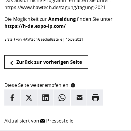
Das ausführliche Programm erhalten Sie unter:
https://www.hawtech.de/tagung/tagung-2021
Die Möglichkeit zur
Anmeldung
finden Sie unter
https://h-da.expo-ip.com/
Erstellt von HAWtech Geschäftsstelle |
15.09.2021
Zurück zur vorherigen Seite
Diese Seite weiterempfehlen:
INFORMATION
Facebook
X
LinkedIn
Whatsapp
E-Mail
Drucken
Hier stehen weitere Informationen und ein Link zur
Date
Aktualisiert von
Pressestelle