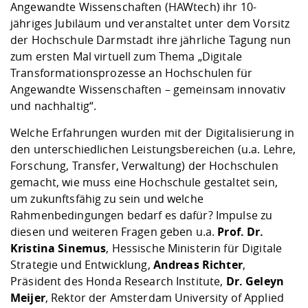
Kompetenz
Angewandte Wissenschaften (HAWtech) ihr 10-
Career Service
Angebote für
Chancengleichhe
Informatik/Math
Unternehmen
jähriges Jubiläum und veranstaltet unter dem Vorsitz
Vorbereitung auf
Studien- und
Studieren in be
Forschungszent
FIS -
Prototyping und
Kontakt & Berat
Gremien und Ver
Studiengangentw
Formulare und 
der Hochschule Darmstadt ihre jährliche Tagung nun
Prüfungsordnun
Lebenslagen ode
Lehren, Forsche
Forschungsinfor
Kontakt und Anfahrt
zum ersten Mal virtuell zum Thema „Digitale
Hochschulgesund
Landbau/Umwelt
Beschaffungsvor
Weiterbilden im 
Transformationsprozesse an Hochschulen für
Checkliste zum S
Gründung und St
Angewandte Wissenschaften – gemeinsam innovativ
Studienbegleitu
Beratungsangebo
Wissenschaftlich
Qualitätssicherung
Klimaschutz & Na
Maschinenbau
und nachhaltig“.
und Physik
Studentenwerk 
Formulare und 
Kooperationen u
Welche Erfahrungen wurden mit der Digitalisierung in
Förderverein
Wirtschaftswisse
den unterschiedlichen Leistungsbereichen (u.a. Lehre,
Digitales Lernen 
Angebote der Age
Internationale T
Forschung, Transfer, Verwaltung) der Hochschulen
Arbeit
gemacht, wie muss eine Hochschule gestaltet sein,
Qualifizierungsa
um zukunftsfähig zu sein und welche
Fremdsprachen
Rahmenbedingungen bedarf es dafür? Impulse zu
diesen und weiteren Fragen geben u.a.
Prof. Dr.
Kristina Sinemus
, Hessische Ministerin für Digitale
Jobs, Praktika, D
Strategie und Entwicklung,
Andreas Richter
,
Präsident des Honda Research Institute,
Dr. Geleyn
Meijer
, Rektor der Amsterdam University of Applied