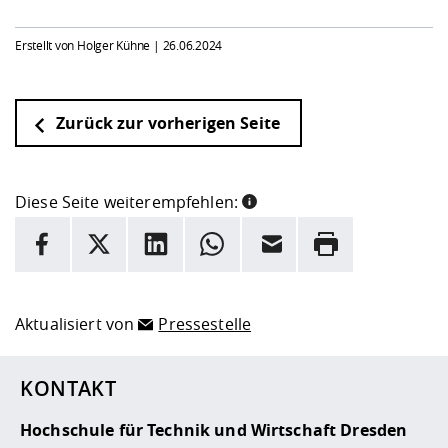
Erstellt von Holger Kühne |
26.06.2024
Zurück zur vorherigen Seite
Diese Seite weiterempfehlen:
INFORMATION
Facebook
X
LinkedIn
Whatsapp
E-Mail
Drucken
Hier stehen weitere Informationen und ein Link zur
Date
Aktualisiert von
Pressestelle
KONTAKT
Hochschule für Technik und Wirtschaft Dresden