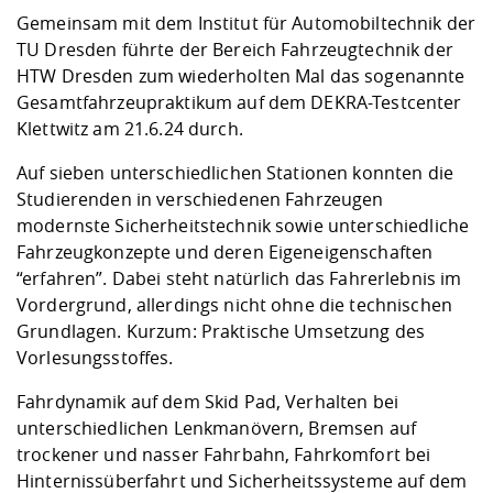
Kompetenz
Career Service
Angebote für
Chancengleichhe
Informatik/Math
Unternehmen
Gemeinsam mit dem Institut für Automobiltechnik der
Vorbereitung auf
Studien- und
Studieren in be
Forschungszent
FIS -
Prototyping und
Kontakt & Berat
Gremien und Ver
Studiengangentw
TU Dresden führte der Bereich Fahrzeugtechnik der
Formulare und 
Prüfungsordnun
Lebenslagen ode
Lehren, Forsche
Forschungsinfor
HTW Dresden zum wiederholten Mal das sogenannte
Kontakt und Anfahrt
Hochschulgesund
Landbau/Umwelt
Beschaffungsvor
Weiterbilden im 
Gesamtfahrzeupraktikum auf dem DEKRA-Testcenter
Checkliste zum S
Gründung und St
Klettwitz am 21.6.24 durch.
Studienbegleitu
Beratungsangebo
Wissenschaftlich
Qualitätssicherung
Klimaschutz & Na
Maschinenbau
und Physik
Studentenwerk 
Formulare und 
Auf sieben unterschiedlichen Stationen konnten die
Kooperationen u
Studierenden in verschiedenen Fahrzeugen
modernste Sicherheitstechnik sowie unterschiedliche
Förderverein
Wirtschaftswisse
Digitales Lernen 
Angebote der Age
Internationale T
Fahrzeugkonzepte und deren Eigeneigenschaften
Arbeit
“erfahren”. Dabei steht natürlich das Fahrerlebnis im
Vordergrund, allerdings nicht ohne die technischen
Qualifizierungsa
Grundlagen. Kurzum: Praktische Umsetzung des
Fremdsprachen
Vorlesungsstoffes.
Fahrdynamik auf dem Skid Pad, Verhalten bei
Jobs, Praktika, D
unterschiedlichen Lenkmanövern, Bremsen auf
trockener und nasser Fahrbahn, Fahrkomfort bei
Hinternissüberfahrt und Sicherheitssysteme auf dem