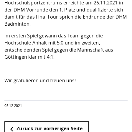
Kompetenz
Hochschulsportzentrums erreichte am 26.11.2021 in
Career Service
Angebote für
Chancengleichhe
Informatik/Math
Unternehmen
der DHM-Vorrunde den 1. Platz und qualifizierte sich
Vorbereitung auf
Studien- und
Studieren in be
Forschungszent
FIS -
Prototyping und
Kontakt & Berat
Gremien und Ver
Studiengangentw
Formulare und 
damit für das Final Four sprich die Endrunde der DHM
Prüfungsordnun
Lebenslagen ode
Lehren, Forsche
Forschungsinfor
Kontakt und Anfahrt
Badminton.
Hochschulgesund
Landbau/Umwelt
Beschaffungsvor
Weiterbilden im 
Checkliste zum S
Gründung und St
Im ersten Spiel gewann das Team gegen die
Studienbegleitu
Beratungsangebo
Wissenschaftlich
Qualitätssicherung
Hochschule Anhalt mit 5:0 und im zweiten,
Klimaschutz & Na
Maschinenbau
und Physik
Studentenwerk 
Formulare und 
entscheidenden Spiel gegen die Mannschaft aus
Kooperationen u
Göttingen klar mit 4:1.
Förderverein
Wirtschaftswisse
Digitales Lernen 
Angebote der Age
Internationale T
Arbeit
Wir gratulieren und freuen uns!
Qualifizierungsa
Fremdsprachen
03.12.2021
Jobs, Praktika, D
Zurück zur vorherigen Seite