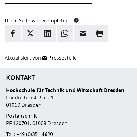
Diese Seite weiterempfehlen:
INFORMATION
Facebook
X
LinkedIn
Whatsapp
E-Mail
Drucken
Hier stehen weitere Informationen und ein Link zur
Date
Aktualisiert von
Pressestelle
KONTAKT
Hochschule für Technik und Wirtschaft Dresden
Friedrich-List-Platz 1
01069 Dresden
Postanschrift
PF 120701, 01008 Dresden
Tel.:
+49 (0)351 4620