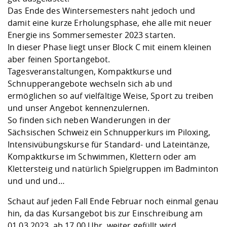
Kompetenz
Career Service
Angebote für
Chancengleichhe
Informatik/Math
Unternehmen
Das Ende des Wintersemesters naht jedoch und
Vorbereitung auf
Studien- und
Studieren in be
Forschungszent
FIS -
Prototyping und
Kontakt & Berat
Gremien und Ver
Studiengangentw
damit eine kurze Erholungsphase, ehe alle mit neuer
Formulare und 
Prüfungsordnun
Lebenslagen ode
Lehren, Forsche
Forschungsinfor
Energie ins Sommersemester 2023 starten.
Kontakt und Anfahrt
Hochschulgesund
Landbau/Umwelt
Beschaffungsvor
Weiterbilden im 
In dieser Phase liegt unser Block C mit einem kleinen
Checkliste zum S
Gründung und St
aber feinen Sportangebot.
Studienbegleitu
Beratungsangebo
Wissenschaftlich
Tagesveranstaltungen, Kompaktkurse und
Qualitätssicherung
Klimaschutz & Na
Maschinenbau
und Physik
Studentenwerk 
Formulare und 
Schnupperangebote wechseln sich ab und
Kooperationen u
ermöglichen so auf vielfältige Weise, Sport zu treiben
und unser Angebot kennenzulernen.
Förderverein
Wirtschaftswisse
Digitales Lernen 
Angebote der Age
Internationale T
So finden sich neben
Wanderungen in der
Arbeit
Sächsischen Schweiz
ein
Schnupperkurs im Piloxing
,
Intensivübungskurse für Standard- und Lateintänze
,
Qualifizierungsa
Kompaktkurse im Schwimmen,
Klettern
oder am
Fremdsprachen
Klettersteig
und natürlich
Spielgruppen im Badminton
und und und…
Jobs, Praktika, D
Schaut auf jeden Fall Ende Februar noch einmal genau
hin, da das
Kursangebot
bis zur Einschreibung am
01.03.2023, ab 17.00 Uhr, weiter gefüllt wird.