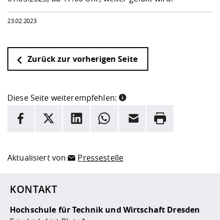
23.02.2023
Zurück zur vorherigen Seite
Diese Seite weiterempfehlen:
INFORMATION
Facebook
X
LinkedIn
Whatsapp
E-Mail
Drucken
Hier stehen weitere Informationen und ein Link zur
Date
Aktualisiert von
Pressestelle
KONTAKT
Hochschule für Technik und Wirtschaft Dresden