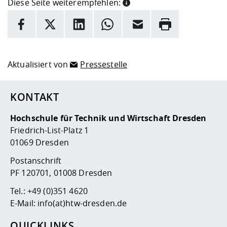
Diese Seite weiterempfehlen:
INFORMATION
Facebook
X
LinkedIn
Whatsapp
E-Mail
Drucken
Hier stehen weitere Informationen und ein Link zur
Date
Aktualisiert von
Pressestelle
KONTAKT
Hochschule für Technik und Wirtschaft Dresden
Friedrich-List-Platz 1
01069 Dresden
Postanschrift
PF 120701, 01008 Dresden
Tel.:
+49 (0)351 4620
E-Mail:
info(at)htw-dresden.de
QUICKLINKS