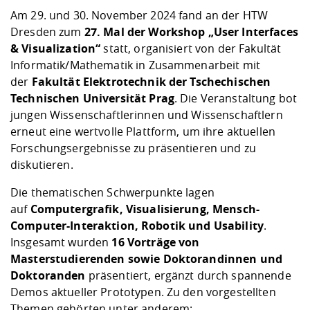
Kompetenz
Career Service
Angebote für
Chancengleichhe
Informatik/Math
Unternehmen
Am 29. und 30. November 2024 fand an der HTW
Vorbereitung auf
Studien- und
Studieren in be
Forschungszent
FIS -
Prototyping und
Kontakt & Berat
Gremien und Ver
Studiengangentw
Dresden zum
27. Mal der Workshop „User Interfaces
Formulare und 
Prüfungsordnun
Lebenslagen ode
Lehren, Forsche
Forschungsinfor
& Visualization“
statt, organisiert von der Fakultät
Kontakt und Anfahrt
Hochschulgesund
Landbau/Umwelt
Beschaffungsvor
Weiterbilden im 
Informatik/Mathematik in Zusammenarbeit mit
Checkliste zum S
Gründung und St
der
Fakultät Elektrotechnik der Tschechischen
Studienbegleitu
Beratungsangebo
Wissenschaftlich
Technischen Universität Prag
. Die Veranstaltung bot
Qualitätssicherung
Klimaschutz & Na
Maschinenbau
und Physik
Studentenwerk 
Formulare und 
jungen Wissenschaftlerinnen und Wissenschaftlern
Kooperationen u
erneut eine wertvolle Plattform, um ihre aktuellen
Forschungsergebnisse zu präsentieren und zu
Förderverein
Wirtschaftswisse
Digitales Lernen 
Angebote der Age
Internationale T
diskutieren.
Arbeit
Die thematischen Schwerpunkte lagen
Qualifizierungsa
auf
Computergrafik, Visualisierung, Mensch-
Fremdsprachen
Computer-Interaktion, Robotik und Usability
.
Insgesamt wurden
16 Vorträge von
Masterstudierenden sowie Doktorandinnen und
Jobs, Praktika, D
Doktoranden
präsentiert, ergänzt durch spannende
Demos aktueller Prototypen. Zu den vorgestellten
Themen gehörten unter anderem: