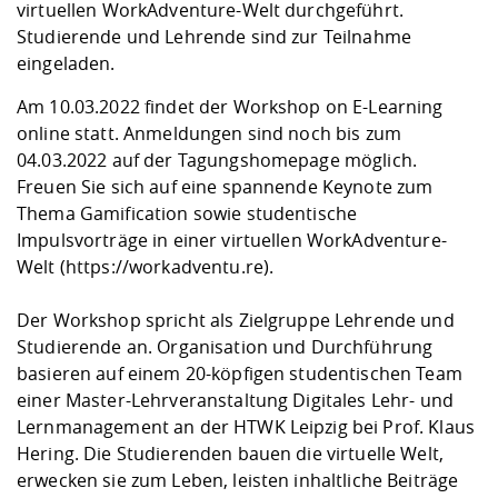
Kompetenz
virtuellen WorkAdventure-Welt durchgeführt.
Career Service
Angebote für
Chancengleichhe
Informatik/Math
Unternehmen
Studierende und Lehrende sind zur Teilnahme
Vorbereitung auf
Studien- und
Studieren in be
Forschungszent
FIS -
Prototyping und
Kontakt & Berat
Gremien und Ver
Studiengangentw
Formulare und 
eingeladen.
Prüfungsordnun
Lebenslagen ode
Lehren, Forsche
Forschungsinfor
Kontakt und Anfahrt
Hochschulgesund
Landbau/Umwelt
Beschaffungsvor
Weiterbilden im 
Am 10.03.2022 findet der Workshop on E-Learning
Checkliste zum S
Gründung und St
online statt. Anmeldungen sind noch bis zum
Studienbegleitu
Beratungsangebo
Wissenschaftlich
Qualitätssicherung
04.03.2022 auf der
Tagungshomepage
möglich.
Klimaschutz & Na
Maschinenbau
und Physik
Studentenwerk 
Formulare und 
Freuen Sie sich auf eine spannende Keynote zum
Kooperationen u
Thema Gamification sowie studentische
Förderverein
Wirtschaftswisse
Impulsvorträge in einer virtuellen WorkAdventure-
Digitales Lernen 
Angebote der Age
Internationale T
Welt (
https://workadventu.re
).
Arbeit
Qualifizierungsa
Der Workshop spricht als Zielgruppe Lehrende und
Fremdsprachen
Studierende an. Organisation und Durchführung
basieren auf einem 20-köpfigen studentischen Team
einer Master-Lehrveranstaltung Digitales Lehr- und
Jobs, Praktika, D
Lernmanagement an der HTWK Leipzig bei Prof. Klaus
Hering. Die Studierenden bauen die virtuelle Welt,
erwecken sie zum Leben, leisten inhaltliche Beiträge