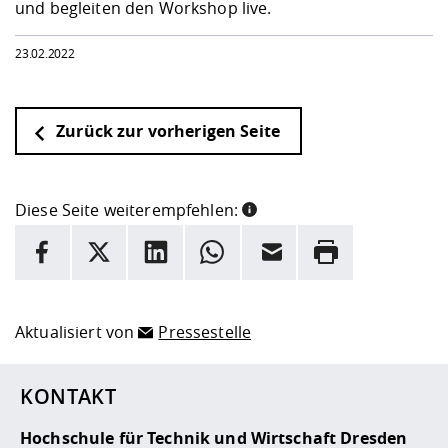
und begleiten den Workshop live.
23.02.2022
Zurück zur vorherigen Seite
Diese Seite weiterempfehlen:
INFORMATION
Facebook
X
LinkedIn
Whatsapp
E-Mail
Drucken
Hier stehen weitere Informationen und ein Link zur
Date
Aktualisiert von
Pressestelle
KONTAKT
Hochschule für Technik und Wirtschaft Dresden