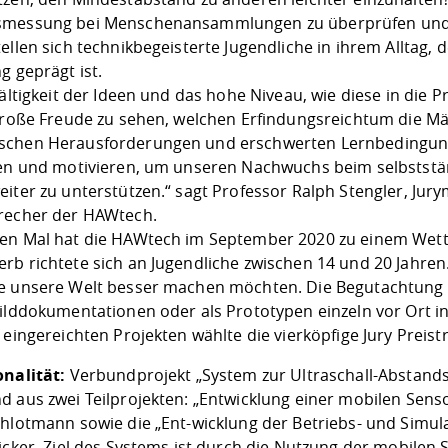
messung bei Menschenansammlungen zu überprüfen und gle
ellen sich technikbegeisterte Jugendliche in ihrem Alltag
g geprägt ist.
fältigkeit der Ideen und das hohe Niveau, wie diese in die
 große Freude zu sehen, welchen Erfindungsreichtum die M
chen Herausforderungen und erschwerten Lernbedingungen.
ren und motivieren, um unseren Nachwuchs beim selbstst
eiter zu unterstützen.“ sagt Professor Ralph Stengler, Jur
recher der HAWtech.
en Mal hat die HAWtech im September 2020 zu einem Wett
rb richtete sich an Jugendliche zwischen 14 und 20 Jahren
e unsere Welt besser machen möchten. Die Begutachtung der
Bilddokumentationen oder als Prototypen einzeln vor Ort 
 eingereichten Projekten wählte die vierköpfige Jury Preis
onalität:
Verbundprojekt „System zur Ultraschall-Absta
d aus zwei Teilprojekten: „Entwicklung einer mobilen Sens
chlotmann sowie die „Ent-wicklung der Betriebs- und Simula
ricker. Ziel des Systems ist durch die Nutzung der mobile