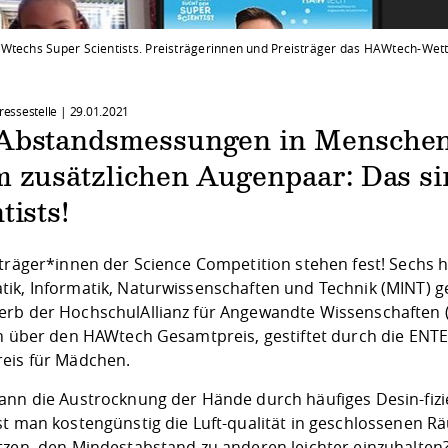
Wtechs Super Scientists. Preisträgerinnen und Preisträger das HAWtech-We
Pressestelle |
29.01.2021
Abstandsmessungen in Menschen
m zusätzlichen Augenpaar: Das 
tists!
sträger*innen der Science Competition stehen fest! Sechs
ik, Informatik, Naturwissenschaften und Technik (MINT) g
rb der HochschulAllianz für Angewandte Wissenschaften 
ch über den HAWtech Gesamtpreis, gestiftet durch die ENTE
eis für Mädchen.
ann die Austrocknung der Hände durch häufiges Desin-fizi
st man kostengünstig die Luft-qualität in geschlossenen 
tzen, den Mindestabstand zu anderen leichter einzuhalten?