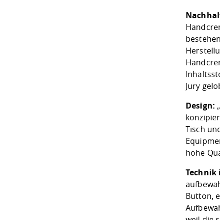
Nachhalt
Handcreme
bestehen
Herstell
Handcrem
Inhaltss
Jury gel
Design:
„
konzipier
Tisch un
Equipment
hohe Qua
Technik 
aufbewah
Button, e
Aufbewah
weil die 