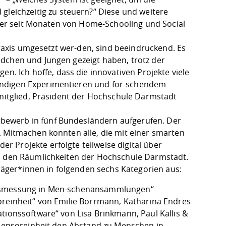
ichzeitig zu steuern?“ Diese und weitere
, der seit Monaten von Home-Schooling und Social
 Praxis umgesetzt wer-den, sind beeindruckend. Es
ädchen und Jungen gezeigt haben, trotz der
 Ich hoffe, dass die innovativen Projekte viele
ändigen Experimentieren und for-schendem
ymitglied, Präsident der Hochschule Darmstadt
bewerb in fünf Bundesländern aufgerufen. Der
. Mitmachen konnten alle, die mit einer smarten
 Projekte erfolgte teilweise digital über
in den Räumlichkeiten der Hochschule Darmstadt.
träger*innen in folgenden sechs Kategorien aus:
ndsmessung in Men-schenansammlungen“
oreinheit“ von Emilie Borrmann, Katharina Endres
tionssoftware“ von Lisa Brinkmann, Paul Kallis &
n Sensoreinheit den Abstand zu Menschen in