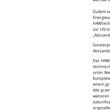
Zudem ve
Energieu
HAWtech 
zur Ultr
„Abstand
Sonderpre
Abstands
Der HAWt
technisc
unter Be
Komplexi
einem gro
Alle prä
weiteren 
zukunfts
originel