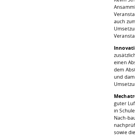
Ansammlu
Veransta
auch zum
Umsetzun
Veransta
Innovati
zusätzli
einen Ab
dem Abst
und dami
Umsetzun
Mechatr
guter Luf
in Schul
Nach-bau
nachprüf
sowie di