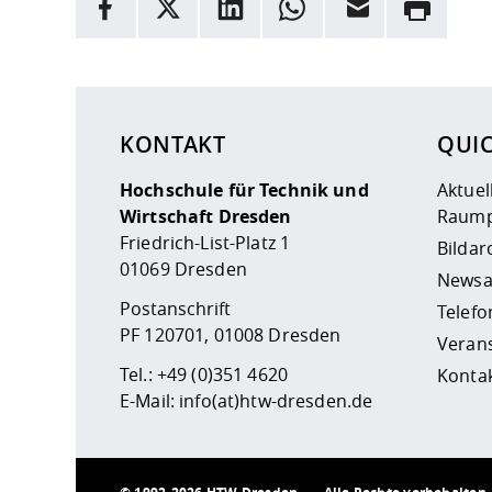
Facebook
X
LinkedIn
Whatsapp
E-Mail
Drucken
Hier stehen weitere Informationen und ein Link z
KONTAKT
QUI
Hochschule für Technik und
Aktuel
Wirtschaft Dresden
Raump
Friedrich-List-Platz 1
Bildar
01069 Dresden
Newsa
Postanschrift
Telefo
PF 120701, 01008 Dresden
Veran
Tel.:
+49 (0)351 4620
Kontak
E-Mail:
info(at)htw-dresden.de