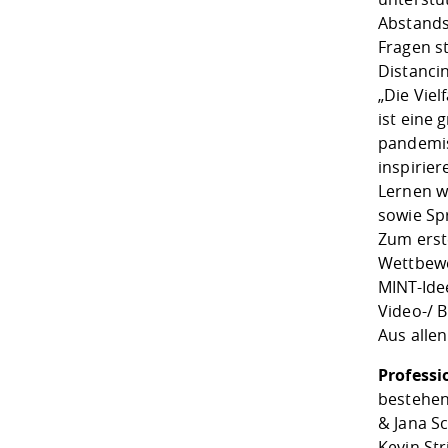
Abstands
Fragen st
Distancin
„Die Viel
ist eine
pandemis
inspirie
Lernen w
sowie Sp
Zum erst
Wettbewe
MINT-Ide
Video-/ 
Aus allen
Professi
bestehen
& Jana S
Kevin St