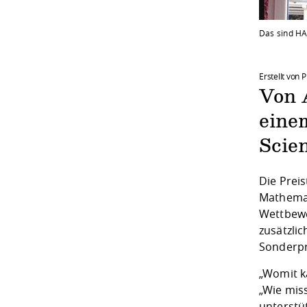
Das sind HA
Erstellt von 
Von 
eine
Scien
Die Prei
Mathemat
Wettbewe
zusätzli
Sonderpr
„Womit k
„Wie mis
unterstü