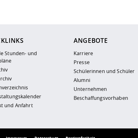
ur
Datenschutzseite
.
CKLINKS
ANGEBOTE
le Stunden- und
Karriere
läne
Presse
chiv
Schülerinnen und Schüler
rchiv
Alumni
nverzeichnis
Unternehmen
staltungskalender
Beschaffungsvorhaben
t und Anfahrt