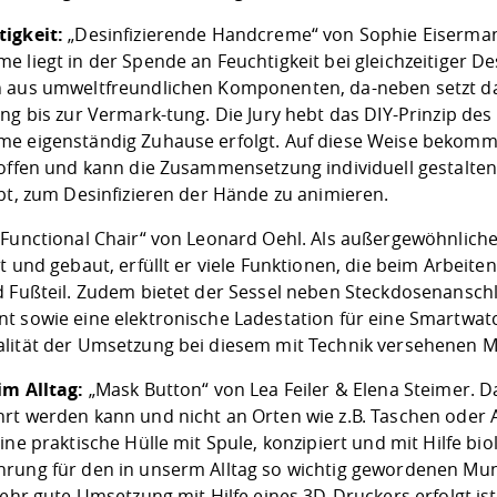
igkeit:
„Desinfizierende Handcreme“ von Sophie Eiserman
 liegt in der Spende an Feuchtigkeit bei gleichzeitiger Des
 aus umweltfreundlichen Komponenten, da-neben setzt da
ung bis zur Vermark-tung. Die Jury hebt das DIY-Prinzip de
e eigenständig Zuhause erfolgt. Auf diese Weise bekomm
toffen und kann die Zusammensetzung individuell gestalte
obt, zum Desinfizieren der Hände zu animieren.
Functional Chair“ von Leonard Oehl. Als außergewöhnlich
t und gebaut, erfüllt er viele Funktionen, die beim Arbeiten
d Fußteil. Zudem bietet der Sessel neben Steckdosenanschl
 sowie eine elektronische Ladestation für eine Smartwatch.
lität der Umsetzung bei diesem mit Technik versehenen M
im Alltag:
„Mask Button“ von Lea Feiler & Elena Steimer.
rt werden kann und nicht an Orten wie z.B. Taschen oder
ine praktische Hülle mit Spule, konzipiert und mit Hilfe bio
rung für den in unserm Alltag so wichtig gewordenen Mun
sehr gute Umsetzung mit Hilfe eines 3D-Druckers erfolgt ist