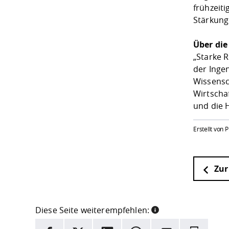
frühzeiti
Stärkung
Über di
„Starke 
der Inge
Wissensc
Wirtscha
und die 
Erstellt von 
Zur
Diese Seite weiterempfehlen:
INFORMATION