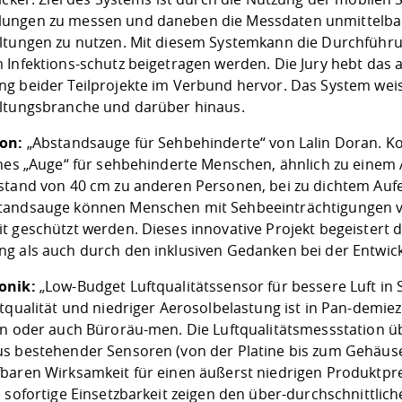
ngen zu messen und daneben die Messdaten unmittelbar 
ltungen zu nutzen. Mit diesem Systemkann die Durchführun
 Infektions-schutz beigetragen werden. Die Jury hebt das
g beider Teilprojekte im Verbund hervor. Das System weist
ltungsbranche und darüber hinaus.
on:
„Abstandsauge für Sehbehinderte“ von Lalin Doran. Konz
ches „Auge“ für sehbehinderte Menschen, ähnlich zu einem
stand von 40 cm zu anderen Personen, bei zu dichtem Aufe
andsauge können Menschen mit Sehbeeinträchtigungen vo
t geschützt werden. Dieses innovative Projekt begeistert d
g als auch durch den inklusiven Gedanken bei der Entwick
onik:
„Low-Budget Luftqualitätssensor für bessere Luft in
tqualität und niedriger Aerosolbelastung ist in Pan-demieze
en oder auch Büroräu-men. Die Luftqualitätsmessstation ü
s bestehender Sensoren (von der Platine bis zum Gehäuse
baren Wirksamkeit für einen äußerst niedrigen Produktprei
e sofortige Einsetzbarkeit zeigen den über-durchschnittlic