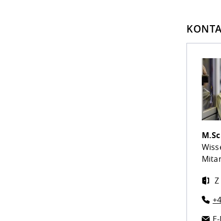
KONTA
M.Sc
Wiss
Mitar
Z
+4
E-