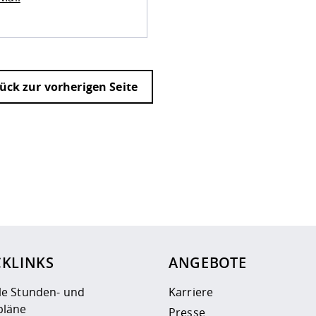
ück zur vorherigen Seite
ur
Datenschutzseite
.
CKLINKS
ANGEBOTE
le Stunden- und
Karriere
läne
Presse