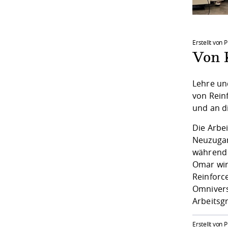
Erstellt von P
Von 
Lehre un
von Rein
und an d
Die
Arbe
Neuzugan
während 
Omar wir
Reinforc
Omnivers
Arbeitsg
Erstellt von P