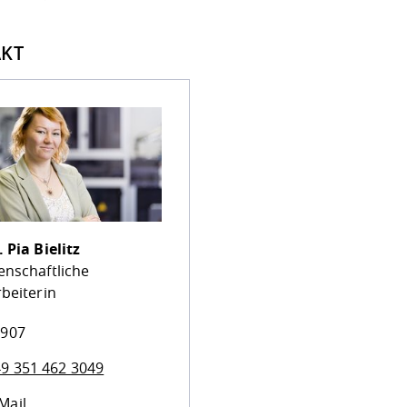
KT
.
Pia Bielitz
enschaftliche
beiterin
 907
9 351 462 3049
Mail