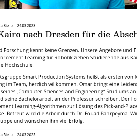
ia Bielitz |
24.03.2023
Kairo nach Dresden für die Absch
d Forschung kennt keine Grenzen. Unsere Angebote und E
forcement Learning für Robotik ziehen Studierende aus K
ie Hochschule.
itsgruppe Smart Production Systems
heißt als ersten von
g im Team, herzlich willkommen. Omar bringt eine Leidensc
seines „Computer Sciences and Engineering“ Studiums an de
d seine Bachelorarbeit an der Professur schreiben. Der F
ement Learning-Algorithmen zur Lösung des Pick-and-Place-P
e. Betreut wird die Arbeit durch Dr. Fouad Bahrpeyma. Wi
ruppe und wünschen ihm viel Erfolg.
ia Bielitz |
24.03.2023