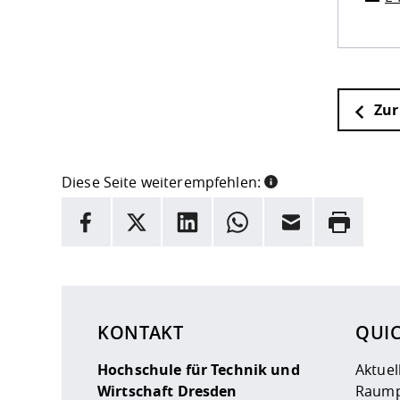
Zur
Diese Seite weiterempfehlen:
INFORMATION
Facebook
X
LinkedIn
Whatsapp
E-Mail
Drucken
Hier stehen weitere Informationen und ein Link z
KONTAKT
QUI
Hochschule für Technik und
Aktuel
Wirtschaft Dresden
Raump