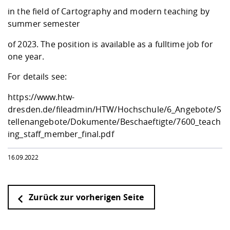
Kompetenz
Career Service
Angebote für
Chancengleichhe
Informatik/Math
Unternehmen
in the field of Cartography and modern teaching by
Vorbereitung auf
Studien- und
Studieren in be
Forschungszent
FIS -
Prototyping und
Kontakt & Berat
Gremien und Ver
Studiengangentw
summer semester
Formulare und 
Prüfungsordnun
Lebenslagen ode
Lehren, Forsche
Forschungsinfor
Kontakt und Anfahrt
Hochschulgesund
Landbau/Umwelt
Beschaffungsvor
of 2023. The position is available as a fulltime job for
Weiterbilden im 
Checkliste zum S
Gründung und St
one year.
Studienbegleitu
Beratungsangebo
Wissenschaftlich
Qualitätssicherung
For details see:
Klimaschutz & Na
Maschinenbau
und Physik
Studentenwerk 
Formulare und 
Kooperationen u
https://www.htw-
dresden.de/fileadmin/HTW/Hochschule/6_Angebote/S
Förderverein
Wirtschaftswisse
Digitales Lernen 
Angebote der Age
Internationale T
tellenangebote/Dokumente/Beschaeftigte/7600_teach
Arbeit
ing_staff_member_final.pdf
Qualifizierungsa
16.09.2022
Fremdsprachen
Jobs, Praktika, D
Zurück zur vorherigen Seite