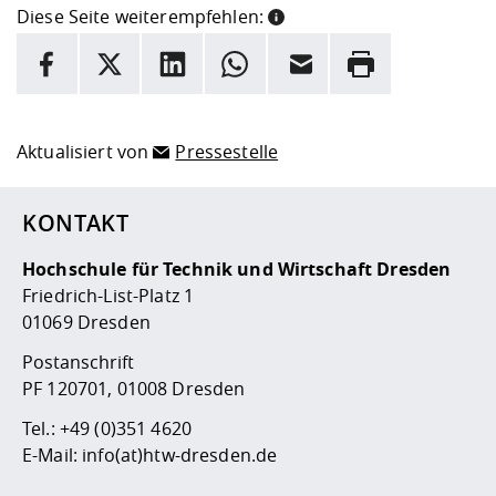
Diese Seite weiterempfehlen:
INFORMATION
Facebook
X
LinkedIn
Whatsapp
E-Mail
Drucken
Hier stehen weitere Informationen und ein Link zur
Date
Aktualisiert von
Pressestelle
KONTAKT
Hochschule für Technik und Wirtschaft Dresden
Friedrich-List-Platz 1
01069 Dresden
Postanschrift
PF 120701, 01008 Dresden
Tel.:
+49 (0)351 4620
E-Mail:
info(at)htw-dresden.de