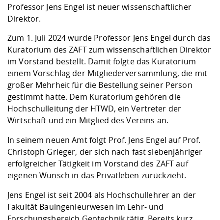
Kompetenz
Career Service
Angebote für
Professor Jens Engel ist neuer wissenschaftlicher
Chancengleichhe
Informatik/Math
Unternehmen
Direktor.
Vorbereitung auf
Studien- und
Studieren in be
Forschungszent
FIS -
Prototyping und
Kontakt & Berat
Gremien und Ver
Studiengangentw
Formulare und 
Prüfungsordnun
Lebenslagen ode
Lehren, Forsche
Forschungsinfor
Zum 1. Juli 2024 wurde Professor Jens Engel durch das
Kontakt und Anfahrt
Hochschulgesund
Landbau/Umwelt
Beschaffungsvor
Weiterbilden im 
Kuratorium des ZAFT zum wissenschaftlichen Direktor
Checkliste zum S
Gründung und St
im Vorstand bestellt. Damit folgte das Kuratorium
Studienbegleitu
Beratungsangebo
Wissenschaftlich
Qualitätssicherung
einem Vorschlag der Mitgliederversammlung, die mit
Klimaschutz & Na
Maschinenbau
und Physik
Studentenwerk 
Formulare und 
großer Mehrheit für die Bestellung seiner Person
Kooperationen u
gestimmt hatte. Dem Kuratorium gehören die
Förderverein
Wirtschaftswisse
Hochschulleitung der HTWD, ein Vertreter der
Digitales Lernen 
Angebote der Age
Internationale T
Wirtschaft und ein Mitglied des Vereins an.
Arbeit
In seinem neuen Amt folgt Prof. Jens Engel auf Prof.
Qualifizierungsa
Christoph Grieger, der sich nach fast siebenjähriger
Fremdsprachen
erfolgreicher Tätigkeit im Vorstand des ZAFT auf
eigenen Wunsch in das Privatleben zurückzieht.
Jobs, Praktika, D
Jens Engel ist seit 2004 als Hochschullehrer an der
Fakultät Bauingenieurwesen im Lehr- und
Forschungsbereich Geotechnik tätig. Bereits kurz