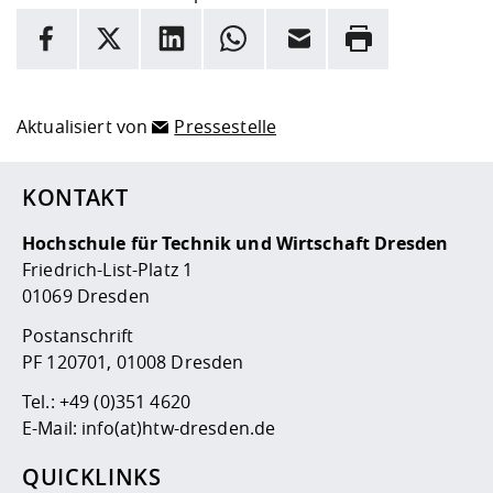
INFORMATION
Facebook
X
LinkedIn
Whatsapp
E-Mail
Drucken
Hier stehen weitere Informationen und ein Link zur
Date
Aktualisiert von
Pressestelle
KONTAKT
Hochschule für Technik und Wirtschaft Dresden
Friedrich-List-Platz 1
01069 Dresden
Postanschrift
PF 120701, 01008 Dresden
Tel.:
+49 (0)351 4620
E-Mail:
info(at)htw-dresden.de
QUICKLINKS