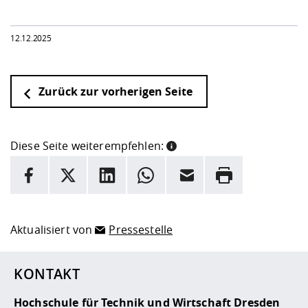
12.12.2025
Zurück zur vorherigen Seite
Diese Seite weiterempfehlen:
INFORMATION
Facebook
X
LinkedIn
Whatsapp
E-Mail
Drucken
Hier stehen weitere Informationen und ein Link zur
Date
Aktualisiert von
Pressestelle
KONTAKT
Hochschule für Technik und Wirtschaft Dresden