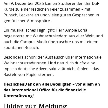
Kompetenz
Career Service
Angebote für
Am 9. Dezember 2025 kamen Studierenden der DaF-
Chancengleichhe
Informatik/Math
Unternehmen
Kurse zu einer festlichen Feier zusammen – mit
Vorbereitung auf
Studien- und
Studieren in be
Forschungszent
FIS -
Prototyping und
Kontakt & Berat
Gremien und Ver
Studiengangentw
Formulare und 
Punsch, Leckereien und vielen guten Gesprächen in
Prüfungsordnun
Lebenslagen ode
Lehren, Forsche
Forschungsinfor
Kontakt und Anfahrt
Hochschulgesund
Landbau/Umwelt
Beschaffungsvor
gemütlicher Atmosphäre.
Weiterbilden im 
Checkliste zum S
Gründung und St
Ein musikalisches Highlight: Herr Ampié Loría
Studienbegleitu
Beratungsangebo
Wissenschaftlich
Qualitätssicherung
begeisterte mit Weihnachtsliedern aus aller Welt, und
Klimaschutz & Na
Maschinenbau
und Physik
Studentenwerk 
Formulare und 
auch die Campus Musik überraschte uns mit einem
Kooperationen u
spontanen Besuch.
Förderverein
Wirtschaftswisse
Digitales Lernen 
Angebote der Age
Internationale T
Besonders schön: der Austausch über internationale
Arbeit
Weihnachtstraditionen. Und natürlich durfte eine
typisch deutsche Adventsaktivität nicht fehlen – das
Qualifizierungsa
Basteln von Papiersternen.
Fremdsprachen
Herzlichen
Dank an alle Beteiligten – vor allem an
das International Office für die finanzielle
Jobs, Praktika, D
Unterstützung!
Bilder zur Meldung