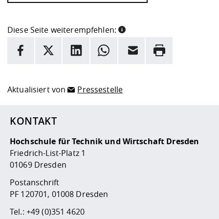
Diese Seite weiterempfehlen:
INFORMATION
Facebook
X
LinkedIn
Whatsapp
E-Mail
Drucken
Hier stehen weitere Informationen und ein Link zur
Date
Aktualisiert von
Pressestelle
KONTAKT
Hochschule für Technik und Wirtschaft Dresden
Friedrich-List-Platz 1
01069 Dresden
Postanschrift
PF 120701, 01008 Dresden
Tel.:
+49 (0)351 4620