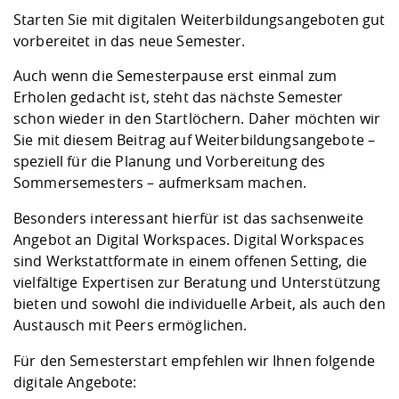
Kompetenz
Career Service
Angebote für
Chancengleichhe
Informatik/Math
Unternehmen
Starten Sie mit digitalen Weiterbildungsangeboten gut
Vorbereitung auf
Studien- und
Studieren in be
Forschungszent
FIS -
Prototyping und
Kontakt & Berat
Gremien und Ver
Studiengangentw
vorbereitet in das neue Semester.
Formulare und 
Prüfungsordnun
Lebenslagen ode
Lehren, Forsche
Forschungsinfor
Kontakt und Anfahrt
Hochschulgesund
Landbau/Umwelt
Beschaffungsvor
Auch wenn die Semesterpause erst einmal zum
Weiterbilden im 
Checkliste zum S
Gründung und St
Erholen gedacht ist, steht das nächste Semester
Studienbegleitu
Beratungsangebo
Wissenschaftlich
schon wieder in den Startlöchern. Daher möchten wir
Qualitätssicherung
Klimaschutz & Na
Maschinenbau
und Physik
Studentenwerk 
Formulare und 
Sie mit diesem Beitrag auf Weiterbildungsangebote –
Kooperationen u
speziell für die Planung und Vorbereitung des
Sommersemesters – aufmerksam machen.
Förderverein
Wirtschaftswisse
Digitales Lernen 
Angebote der Age
Internationale T
Besonders interessant hierfür ist das sachsenweite
Arbeit
Angebot an Digital Workspaces. Digital Workspaces
Qualifizierungsa
sind Werkstattformate in einem offenen Setting, die
Fremdsprachen
vielfältige Expertisen zur Beratung und Unterstützung
bieten und sowohl die individuelle Arbeit, als auch den
Austausch mit Peers ermöglichen.
Jobs, Praktika, D
Für den Semesterstart empfehlen wir Ihnen folgende
digitale Angebote: