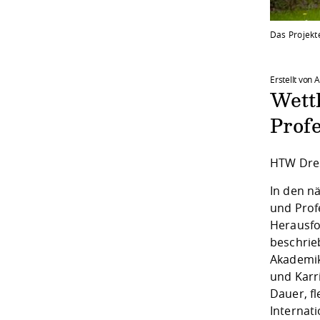
Das Projekte
Erstellt von
Wett
Prof
HTW Dres
In den n
und Prof
Herausfo
beschrie
Akademik
und Karr
Dauer, fl
Internat