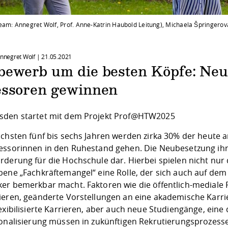
am: Annegret Wolf, Prof. Anne-Katrin Haubold Leitung), Michaela Špringerová (
 Annegret Wolf |
21.05.2021
bewerb um die besten Köpfe: Neu
essoren gewinnen
den startet mit dem Projekt Prof@HTW2025
ächsten fünf bis sechs Jahren werden zirka 30% der heute
essorinnen in den Ruhestand gehen. Die Neubesetzung ihr
rderung für die Hochschule dar. Hierbei spielen nicht nu
bene „Fachkräftemangel“ eine Rolle, der sich auch auf dem
er bemerkbar macht. Faktoren wie die öffentlich-mediale
ieren, geänderte Vorstellungen an eine akademische Karrier
exibilisierte Karrieren, aber auch neue Studiengänge, eine
ionalisierung müssen in zukünftigen Rekrutierungsprozess