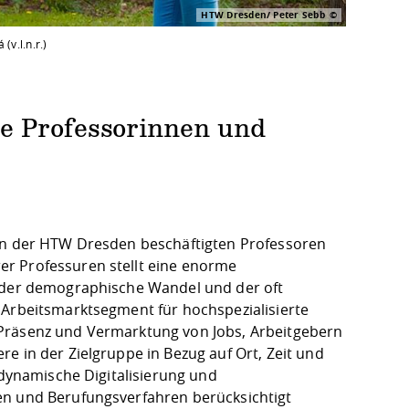
HTW Dresden/ Peter Sebb
v.l.n.r.)
e Professorinnen und
 an der HTW Dresden beschäftigten Professoren
er Professuren stellt eine enorme
r der demographische Wandel und der oft
 Arbeitsmarktsegment für hochspezialisierte
 Präsenz und Vermarktung von Jobs, Arbeitgebern
e in der Zielgruppe in Bezug auf Ort, Zeit und
 dynamische Digitalisierung und
en und Berufungsverfahren berücksichtigt