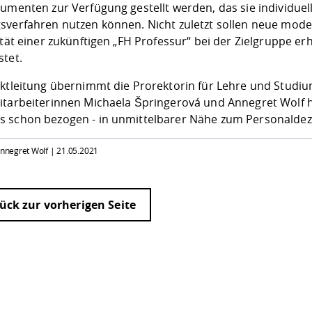
rumenten zur Verfügung gestellt werden, das sie individue
sverfahren nutzen können. Nicht zuletzt sollen neue moder
ität einer zukünftigen „FH Professur“ bei der Zielgruppe e
stet.
ektleitung übernimmt die Prorektorin für Lehre und Studiu
itarbeiterinnen Michaela Špringerová und Annegret Wolf hab
 schon bezogen - in unmittelbarer Nähe zum Personaldeze
 Annegret Wolf |
21.05.2021
ück zur vorherigen Seite
ur
Datenschutzseite
.