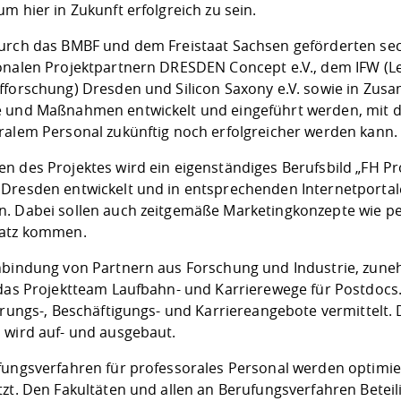
m hier in Zukunft erfolgreich zu sein.
urch das BMBF und dem Freistaat Sachsen geförderten sec
onalen Projektpartnern DRESDEN Concept e.V., dem IFW (Lei
fforschung) Dresden und Silicon Saxony e.V. sowie in Z
 und Maßnahmen entwickelt und eingeführt werden, mit 
ralem Personal zukünftig noch erfolgreicher werden kann.
n des Projektes wird ein eigenständiges Berufsbild „FH Pr
Dresden entwickelt und in entsprechenden Internetportal
. Dabei sollen auch zeitgemäße Marketingkonzepte wie p
satz kommen.
nbindung von Partnern aus Forschung und Industrie, zune
 das Projektteam Laufbahn- und Karrierewege für Postdocs.
erungs-, Beschäftigungs- und Karriereangebote vermittelt.
 wird auf- und ausgebaut.
ungsverfahren für professorales Personal werden optimiert 
tzt. Den Fakultäten und allen an Berufungsverfahren Betei