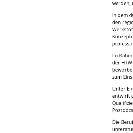
werden, u
In dem d
den regi
Werkstof
Konzepte
professo
Im Rahme
der HTW 
beworben
zum Ein
Unter Ei
entwirft
Qualifizi
Postdocs
Die Beruf
unterstü