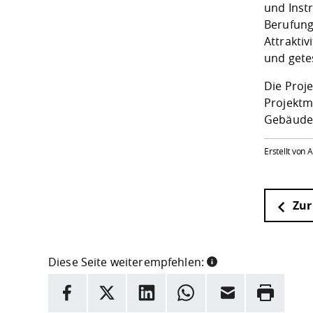
und Inst
Berufung
Attraktiv
und gete
Die Proj
Projektm
Gebäudes
Erstellt von
Zur
Diese Seite weiterempfehlen:
INFORMATION
Facebook
X
LinkedIn
Whatsapp
E-Mail
Drucken
Hier stehen weitere Informationen und ein Link z