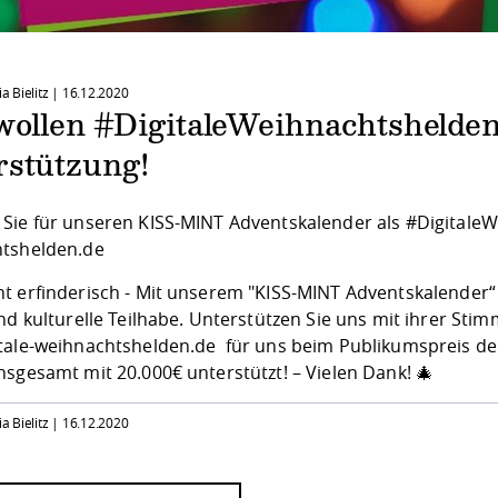
ia Bielitz |
16.12.2020
wollen #DigitaleWeihnachtshelde
rstützung!
Sie für unseren KISS-MINT Adventskalender als #DigitaleW
tshelden.de
t erfinderisch - Mit unserem "KISS-MINT Adventskalender“ 
nd kulturelle Teilhabe. Unterstützen Sie uns mit ihrer Sti
tale-weihnachtshelden.de
für uns beim Publikumspreis der I
nsgesamt mit 20.000€ unterstützt! – Vielen Dank! 🎄
ia Bielitz |
16.12.2020