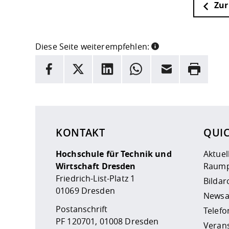
Zur
Diese Seite weiterempfehlen:
INFORMATION
Facebook
X
LinkedIn
Whatsapp
E-Mail
Drucken
Hier stehen weitere Informationen und ein Link z
KONTAKT
QUI
Hochschule für Technik und
Aktuel
Wirtschaft Dresden
Raump
Friedrich-List-Platz 1
Bildar
01069 Dresden
Newsa
Postanschrift
Telefo
PF 120701, 01008 Dresden
Veran