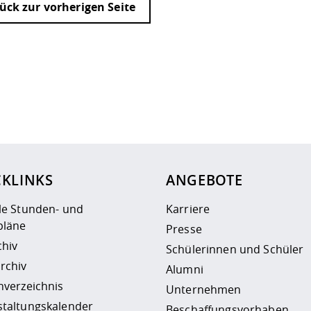
ück zur vorherigen Seite
ur
Datenschutzseite
.
CKLINKS
ANGEBOTE
le Stunden- und
Karriere
läne
Presse
chiv
Schülerinnen und Schüler
rchiv
Alumni
nverzeichnis
Unternehmen
staltungskalender
Beschaffungsvorhaben