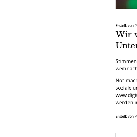
Erstellt von P
Wir 
Unte
Stimmen 
weihnach
Not mach
soziale u
www.digi
werden i
Erstellt von P