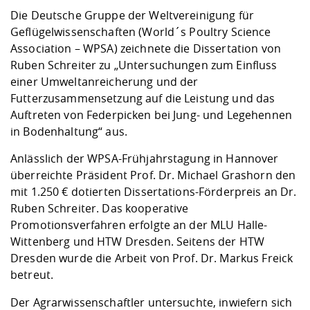
Kompetenz
Career Service
Angebote für
Chancengleichhe
Informatik/Math
Unternehmen
Die Deutsche Gruppe der Weltvereinigung für
Vorbereitung auf
Studien- und
Studieren in be
Forschungszent
FIS -
Prototyping und
Kontakt & Berat
Gremien und Ver
Studiengangentw
Geflügelwissenschaften (World´s Poultry Science
Formulare und 
Prüfungsordnun
Lebenslagen ode
Lehren, Forsche
Forschungsinfor
Association – WPSA) zeichnete die Dissertation von
Kontakt und Anfahrt
Hochschulgesund
Landbau/Umwelt
Beschaffungsvor
Weiterbilden im 
Ruben Schreiter zu „Untersuchungen zum Einfluss
Checkliste zum S
Gründung und St
einer Umweltanreicherung und der
Studienbegleitu
Beratungsangebo
Wissenschaftlich
Futterzusammensetzung auf die Leistung und das
Qualitätssicherung
Klimaschutz & Na
Maschinenbau
und Physik
Studentenwerk 
Formulare und 
Auftreten von Federpicken bei Jung- und Legehennen
Kooperationen u
in Bodenhaltung“ aus.
Förderverein
Wirtschaftswisse
Digitales Lernen 
Angebote der Age
Internationale T
Anlässlich der WPSA-Frühjahrstagung in Hannover
Arbeit
überreichte Präsident Prof. Dr. Michael Grashorn den
mit 1.250 € dotierten Dissertations-Förderpreis an Dr.
Qualifizierungsa
Ruben Schreiter. Das kooperative
Fremdsprachen
Promotionsverfahren erfolgte an der MLU Halle-
Wittenberg und HTW Dresden. Seitens der HTW
Dresden wurde die Arbeit von Prof. Dr. Markus Freick
Jobs, Praktika, D
betreut.
Der Agrarwissenschaftler untersuchte, inwiefern sich