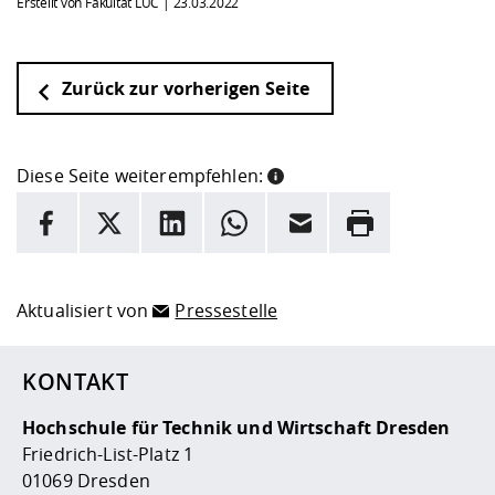
Erstellt von Fakultät LUC |
23.03.2022
Zurück zur vorherigen Seite
Diese Seite weiterempfehlen:
INFORMATION
Facebook
X
LinkedIn
Whatsapp
E-Mail
Drucken
Hier stehen weitere Informationen und ein Link zur
Date
Aktualisiert von
Pressestelle
KONTAKT
Hochschule für Technik und Wirtschaft Dresden
Friedrich-List-Platz 1
01069 Dresden