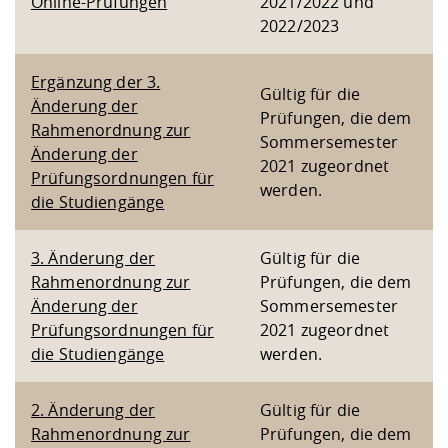
Online-Prüfungen
2021/2022 und
Kompetenz
Career Service
Angebote für
Chancengleichhe
Informatik/Math
Unternehmen
2022/2023
Vorbereitung auf
Studien- und
Studieren in be
Forschungszent
FIS -
Prototyping und
Kontakt & Berat
Gremien und Ver
Studiengangentw
Formulare und 
Prüfungsordnun
Lebenslagen ode
Lehren, Forsche
Forschungsinfor
Kontakt und Anfahrt
Ergänzung der 3.
Hochschulgesund
Landbau/Umwelt
Beschaffungsvor
Weiterbilden im 
Gültig für die
Änderung der
Checkliste zum S
Gründung und St
Prüfungen, die dem
Rahmenordnung zur
Studienbegleitu
Beratungsangebo
Wissenschaftlich
Sommersemester
Qualitätssicherung
Klimaschutz & Na
Maschinenbau
Änderung der
und Physik
Studentenwerk 
Formulare und 
2021 zugeordnet
Kooperationen u
Prüfungsordnungen für
werden.
die Studiengänge
Förderverein
Wirtschaftswisse
Digitales Lernen 
Angebote der Age
Internationale T
Arbeit
3. Änderung der
Gültig für die
Rahmenordnung zur
Prüfungen, die dem
Qualifizierungsa
Änderung der
Sommersemester
Fremdsprachen
Prüfungsordnungen für
2021 zugeordnet
die Studiengänge
werden.
Jobs, Praktika, D
2. Änderung der
Gültig für die
Rahmenordnung zur
Prüfungen, die dem