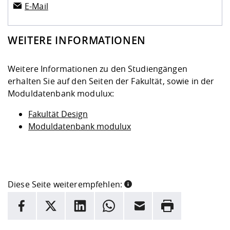
E-Mail
WEITERE INFORMATIONEN
Weitere Informationen zu den Studiengängen
erhalten Sie auf den Seiten der Fakultät, sowie in der
Moduldatenbank modulux:
Fakultät Design
Moduldatenbank modulux
Diese Seite weiterempfehlen:
INFORMATION
Facebook
X
LinkedIn
Whatsapp
E-Mail
Drucken
Hier stehen weitere Informationen und ein Link zur
Date