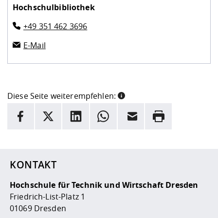
Hochschulbibliothek
+49 351 462 3696
E-Mail
Diese Seite weiterempfehlen:
INFORMATION
Facebook
X
LinkedIn
Whatsapp
E-Mail
Drucken
Hier stehen weitere Informationen und ein Link zur
Date
KONTAKT
Hochschule für Technik und Wirtschaft Dresden
Friedrich-List-Platz 1
01069 Dresden