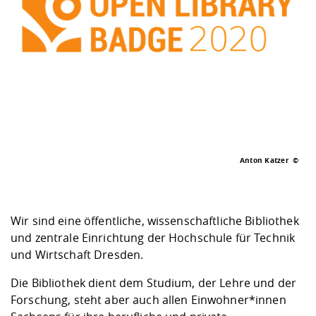
Kompetenz
Career Service
Angebote für
Chancengleichhe
Informatik/Math
Unternehmen
Vorbereitung auf
Studien- und
Studieren in be
Forschungszent
FIS -
Prototyping und
Kontakt & Berat
Gremien und Ver
Studiengangentw
Formulare und 
Prüfungsordnun
Lebenslagen ode
Lehren, Forsche
Forschungsinfor
Kontakt und Anfahrt
Hochschulgesund
Landbau/Umwelt
Beschaffungsvor
Weiterbilden im 
Checkliste zum S
Gründung und St
Studienbegleitu
Beratungsangebo
Wissenschaftlich
Qualitätssicherung
Klimaschutz & Na
Maschinenbau
und Physik
Studentenwerk 
Formulare und 
Kooperationen u
Förderverein
Wirtschaftswisse
Digitales Lernen 
Angebote der Age
Internationale T
Anton Katzer
Arbeit
Qualifizierungsa
Fremdsprachen
Wir sind eine öffentliche, wissenschaftliche Bibliothek
und zentrale Einrichtung der Hochschule für Technik
und Wirtschaft Dresden.
Jobs, Praktika, D
Die Bibliothek dient dem Studium, der Lehre und der
Forschung, steht aber auch allen Einwohner*innen