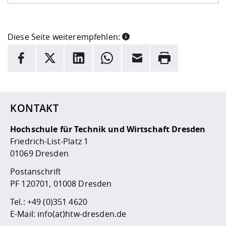
Diese Seite weiterempfehlen:
INFORMATION
Facebook
X
LinkedIn
Whatsapp
E-Mail
Drucken
Hier stehen weitere Informationen und ein Link zur
Date
KONTAKT
Hochschule für Technik und Wirtschaft Dresden
Friedrich-List-Platz 1
01069 Dresden
Postanschrift
PF 120701, 01008 Dresden
Tel.:
+49 (0)351 4620
E-Mail:
info(at)htw-dresden.de