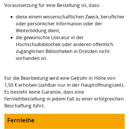
Kompetenz
Career Service
Angebote für
Voraussetzung für eine Bestellung ist, dass:
Chancengleichhe
Informatik/Math
Unternehmen
Vorbereitung auf
Studien- und
Studieren in be
Forschungszent
FIS -
Prototyping und
Kontakt & Berat
Gremien und Ver
Studiengangentw
Formulare und 
diese einem wissenschaftlichen Zweck, beruflicher
Prüfungsordnun
Lebenslagen ode
Lehren, Forsche
Forschungsinfor
Kontakt und Anfahrt
oder persönlicher Information oder der
Hochschulgesund
Landbau/Umwelt
Beschaffungsvor
Weiterbilden im 
Weiterbildung dient,
Checkliste zum S
Gründung und St
die gewünschte Literatur in der
Studienbegleitu
Beratungsangebo
Wissenschaftlich
Qualitätssicherung
Klimaschutz & Na
Maschinenbau
Hochschulbibliothek oder anderen öffentlich
und Physik
Studentenwerk 
Formulare und 
Kooperationen u
zugänglichen Bibliotheken in Dresden nicht
vorhanden ist.
Förderverein
Wirtschaftswisse
Digitales Lernen 
Angebote der Age
Internationale T
Arbeit
Für die Bearbeitung wird eine Gebühr in Höhe von
Qualifizierungsa
1,50 € erhoben (zahlbar nur in der Hauptöffnungszeit).
Fremdsprachen
Es besteht keine Garantie, dass eine
Fernleihbestellung in jedem Fall zu einer erfolgreichen
Beschaffung führt.
Jobs, Praktika, D
Fernleihe