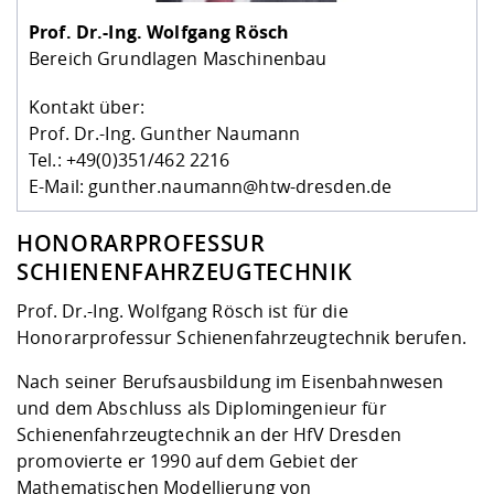
Kompetenz
Career Service
Angebote für
Chancengleichhe
Informatik/Math
Unternehmen
Prof. Dr.-Ing.
Wolfgang Rösch
Vorbereitung auf
Studien- und
Studieren in be
Forschungszent
FIS -
Prototyping und
Kontakt & Berat
Gremien und Ver
Studiengangentw
Formulare und 
Bereich Grundlagen Maschinenbau
Prüfungsordnun
Lebenslagen ode
Lehren, Forsche
Forschungsinfor
Kontakt und Anfahrt
Hochschulgesund
Landbau/Umwelt
Beschaffungsvor
Weiterbilden im 
Kontakt über:
Checkliste zum S
Gründung und St
Prof. Dr.-Ing. Gunther Naumann
Studienbegleitu
Beratungsangebo
Wissenschaftlich
Qualitätssicherung
Tel.: +49(0)351/462 2216
Klimaschutz & Na
Maschinenbau
und Physik
Studentenwerk 
Formulare und 
E-Mail: gunther.naumann@htw-dresden.de
Kooperationen u
Förderverein
Wirtschaftswisse
HONORARPROFESSUR
Digitales Lernen 
Angebote der Age
Internationale T
SCHIENENFAHRZEUGTECHNIK
Arbeit
Prof. Dr.-Ing. Wolfgang Rösch ist für die
Qualifizierungsa
Honorarprofessur Schienenfahrzeugtechnik berufen.
Fremdsprachen
Nach seiner Berufsausbildung im Eisenbahnwesen
und dem Abschluss als Diplomingenieur für
Jobs, Praktika, D
Schienenfahrzeugtechnik an der HfV Dresden
promovierte er 1990 auf dem Gebiet der
Mathematischen Modellierung von