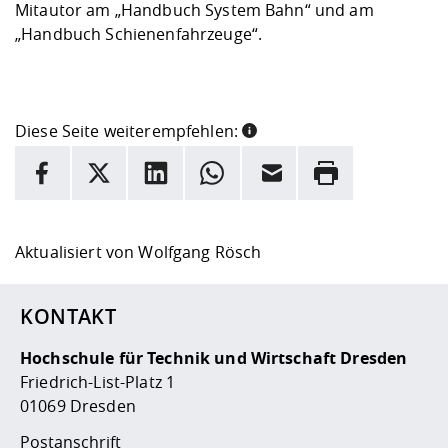
Mitautor am „Handbuch System Bahn“ und am
„Handbuch Schienenfahrzeuge“.
Diese Seite weiterempfehlen:
INFORMATION
Facebook
X
LinkedIn
Whatsapp
E-Mail
Drucken
Hier stehen weitere Informationen und ein Link zur
Date
Aktualisiert von
Wolfgang Rösch
KONTAKT
Hochschule für Technik und Wirtschaft Dresden
Friedrich-List-Platz 1
01069 Dresden
Postanschrift