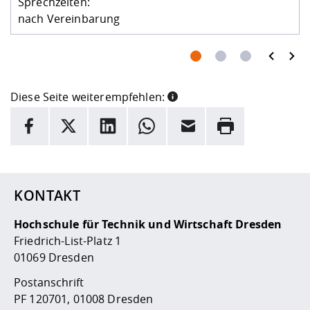
Sprechzeiten:
nach Vereinbarung
prev
next
Diese Seite weiterempfehlen:
INFORMATION
Facebook
X
LinkedIn
Whatsapp
E-Mail
Drucken
Hier stehen weitere Informationen und ein Link zur
Date
KONTAKT
Hochschule für Technik und Wirtschaft Dresden
Friedrich-List-Platz 1
01069 Dresden
Postanschrift
PF 120701, 01008 Dresden