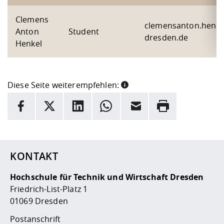
Clemens
clemensanton.henkel
Anton
Student
dresden.de
Henkel
Diese Seite weiterempfehlen:
INFORMATION
Facebook
X
LinkedIn
Whatsapp
E-Mail
Drucken
Hier stehen weitere Informationen und ein Link zur
Date
KONTAKT
Hochschule für Technik und Wirtschaft Dresden
Friedrich-List-Platz 1
01069 Dresden
Postanschrift