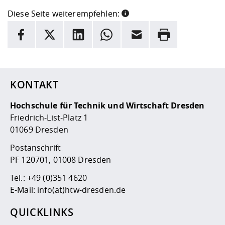
Diese Seite weiterempfehlen:
INFORMATION
Facebook
X
LinkedIn
Whatsapp
E-Mail
Drucken
Hier stehen weitere Informationen und ein Link zur
Date
KONTAKT
Hochschule für Technik und Wirtschaft Dresden
Friedrich-List-Platz 1
01069 Dresden
Postanschrift
PF 120701, 01008 Dresden
Tel.:
+49 (0)351 4620
E-Mail:
info(at)htw-dresden.de
QUICKLINKS