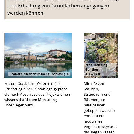
und Erhaltung von Grünflächen angegangen
werden können.
Prof. Henning
Günther
Leonard Niederwimmer (Unsplash)
(HTWD)
Mit der Stadt Linz (Österreich) ist
Mithilfe von
Errichtung einer Pilotanlage geplant,
Stauden,
die nach Abschluss des Projekts einem
Sträuchern und
wissenschaftlichen Monitoring
Bäumen, die
unterliegen wird.
miteinander
gekoppelt werden
entsteht ein
modulares
Vegetationssystem
das Regenwasser