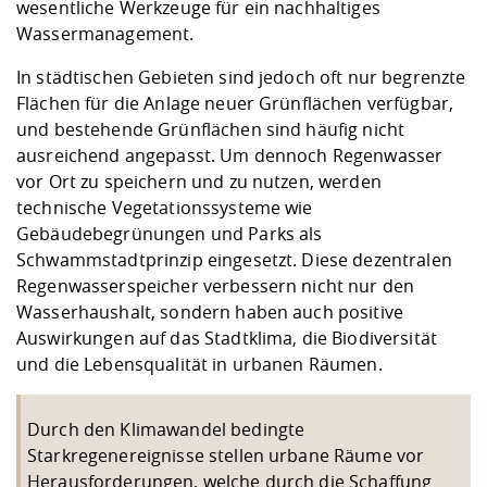
Kompetenz
wesentliche Werkzeuge für ein nachhaltiges
Career Service
Angebote für
Chancengleichhe
Informatik/Math
Unternehmen
Wassermanagement.
Vorbereitung auf
Studien- und
Studieren in be
Forschungszent
FIS -
Prototyping und
Kontakt & Berat
Gremien und Ver
Studiengangentw
Formulare und 
Prüfungsordnun
Lebenslagen ode
Lehren, Forsche
Forschungsinfor
In städtischen Gebieten sind jedoch oft nur begrenzte
Kontakt und Anfahrt
Hochschulgesund
Landbau/Umwelt
Beschaffungsvor
Weiterbilden im 
Flächen für die Anlage neuer Grünflächen verfügbar,
Checkliste zum S
Gründung und St
und bestehende Grünflächen sind häufig nicht
Studienbegleitu
Beratungsangebo
Wissenschaftlich
ausreichend angepasst. Um dennoch Regenwasser
Qualitätssicherung
Klimaschutz & Na
Maschinenbau
und Physik
Studentenwerk 
Formulare und 
vor Ort zu speichern und zu nutzen, werden
Kooperationen u
technische Vegetationssysteme wie
Gebäudebegrünungen und Parks als
Förderverein
Wirtschaftswisse
Digitales Lernen 
Angebote der Age
Internationale T
Schwammstadtprinzip eingesetzt. Diese dezentralen
Arbeit
Regenwasserspeicher verbessern nicht nur den
Wasserhaushalt, sondern haben auch positive
Qualifizierungsa
Auswirkungen auf das Stadtklima, die Biodiversität
Fremdsprachen
und die Lebensqualität in urbanen Räumen.
Jobs, Praktika, D
Durch den Klimawandel bedingte
Starkregenereignisse stellen urbane Räume vor
Herausforderungen, welche durch die Schaffung