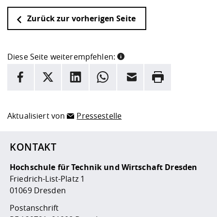
Zurück zur vorherigen Seite
Diese Seite weiterempfehlen:
INFORMATION
Facebook
X
LinkedIn
Whatsapp
E-Mail
Drucken
Hier stehen weitere Informationen und ein Link zur
Date
Aktualisiert von
Pressestelle
KONTAKT
Hochschule für Technik und Wirtschaft Dresden
Friedrich-List-Platz 1
01069 Dresden
Postanschrift