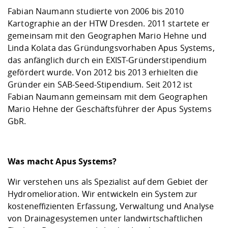
Kompetenz
Career Service
Angebote für
Chancengleichhe
Informatik/Math
Unternehmen
Fabian Naumann studierte von 2006 bis 2010
Vorbereitung auf
Studien- und
Studieren in be
Forschungszent
FIS -
Prototyping und
Kontakt & Berat
Gremien und Ver
Studiengangentw
Kartographie an der HTW Dresden. 2011 startete er
Formulare und 
Prüfungsordnun
Lebenslagen ode
Lehren, Forsche
Forschungsinfor
gemeinsam mit den Geographen Mario Hehne und
Kontakt und Anfahrt
Hochschulgesund
Landbau/Umwelt
Beschaffungsvor
Weiterbilden im 
Linda Kolata das Gründungsvorhaben Apus Systems,
Checkliste zum S
Gründung und St
das anfänglich durch ein EXIST-Gründerstipendium
Studienbegleitu
Beratungsangebo
Wissenschaftlich
gefördert wurde. Von 2012 bis 2013 erhielten die
Qualitätssicherung
Klimaschutz & Na
Maschinenbau
und Physik
Studentenwerk 
Formulare und 
Gründer ein SAB-Seed-Stipendium. Seit 2012 ist
Kooperationen u
Fabian Naumann gemeinsam mit dem Geographen
Mario Hehne der Geschäftsführer der Apus Systems
Förderverein
Wirtschaftswisse
Digitales Lernen 
Angebote der Age
Internationale T
GbR.
Arbeit
Qualifizierungsa
Fremdsprachen
Was macht Apus Systems?
Wir verstehen uns als Spezialist auf dem Gebiet der
Jobs, Praktika, D
Hydromelioration. Wir entwickeln ein System zur
kosteneffizienten Erfassung, Verwaltung und Analyse
von Drainagesystemen unter landwirtschaftlichen