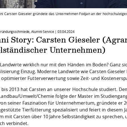
i Carsten Gieseler gründete das Unternehmen Fodjan an der hochschuleig
 Gründungsschmiede, Alumni-Service |
03.04.2024
ni Story: Carsten Gieseler (Agr
elständischer Unternehmen)
 Landwirte wirklich nur mit den Händen im Boden? Ganz si
talisierung Einzug. Moderne Landwirte wie Carsten Giesele
, optimierter Futterverwertung sowie Zeit- und Kostenersp
 bis 2013 hat Carsten an unserer Hochschule studiert. D
 Landbau/Umwelt/Chemie folgte der Master im Studienga
 von seiner Faszination für Unternehmertum, gründete er 
gestützte Tierfütterung spezialisiert und feiert in diesem 
m mit Carsten über 10 Jahre Selbständigkeit zu sprechen,
ch verbindet.