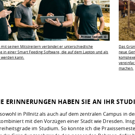
Presse Fodjan
Das Grün
it seinen Mitstreitern verbindet er unterschiedliche
neue Gene
e in einer Smart Feeding Software, die auf dem Laptop und als
komplexe 
 werden kann.
vereinfac
machen.
E ERINNERUNGEN HABEN SIE AN IHR STUD
 sowohl in Pillnitz als auch auf dem zentralen Campus in 
kombiniert mit den Vorzügen einer Stadt wie Dresden. Insg
reiheitsgrade im Studium. So konnte ich die Praxissemest