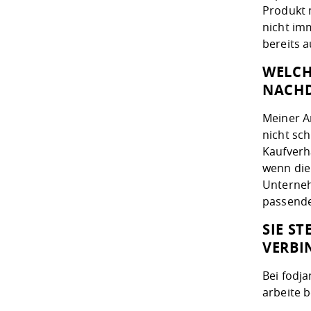
Produkt 
nicht im
bereits a
WELCH
NACHD
Meiner A
nicht sc
Kaufverh
wenn die
Unterneh
passende
SIE S
VERBI
Bei fodj
arbeite 