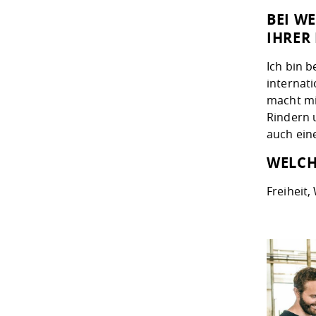
BEI W
IHRER 
Ich bin 
internat
macht mi
Rindern 
auch ein
WELCH
Freiheit