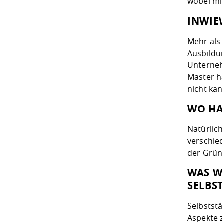
wobei mi
INWIE
Mehr als
Ausbildun
Unterneh
Master ha
nicht kan
WO HA
Natürlic
verschie
der Grün
WAS W
ELBST
Selbststä
Aspekte 