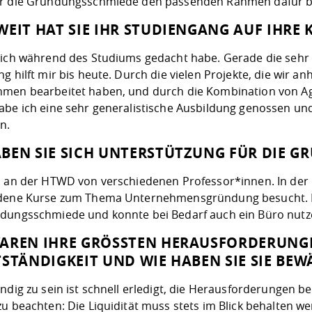
r die Gründungsschmiede den passenden Rahmen dafür b
WEIT HAT SIE IHR STUDIENGANG AUF IHRE 
 ich während des Studiums gedacht habe. Gerade die sehr 
g hilft mir bis heute. Durch die vielen Projekte, die wir 
men bearbeitet haben, und durch die Kombination von A
be ich eine sehr generalistische Ausbildung genossen und 
n.
BEN SIE SICH UNTERSTÜTZUNG FÜR DIE 
h an der HTWD von verschiedenen Professor*innen. In d
dene Kurse zum Thema Unternehmensgründung besucht. Da
dungsschmiede und konnte bei Bedarf auch ein Büro nutz
AREN IHRE GRÖSSTEN HERAUSFORDERUNGEN 
STÄNDIGKEIT UND WIE HABEN SIE SIE BEWÄ
ndig zu sein ist schnell erledigt, die Herausforderungen b
zu beachten: Die Liquidität muss stets im Blick behalten 