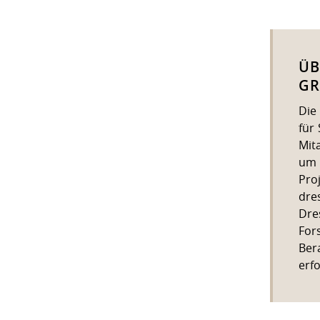
ÜB
GR
Die
für
Mit
um 
Pro
dre
Dre
For
Ber
erf