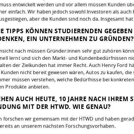
muss entwickelt werden und vor allem müssen Kunden über
mer einfach. Wir haben jedoch sowohl Investoren als auch
usgestiegen, aber die Kunden sind noch da. Insgesamt hat e
E TIPPS KÖNNEN STUDIERENDEN GEGEBEN
ENKEN, EIN UNTERNEHMEN ZU GRÜNDEN?
nsicht nach müssen Gründer:innen sehr gut zuhören könn
hnell lernt und sich den Markt- und Kundenbedürfnissen ni
alten der Zielkunden hat immer Recht. Auch Henry Ford hä
 Kunden nicht bereit gewesen wären, Autos zu kaufen, die 
mer müssen verstehen, welche Bedürfnisse bei konkreten 
n Produkte anbieten.
TEHEN AUCH HEUTE, 10 JAHRE NACH IHREM
NDUNG MIT DER HTWD. WIE GENAU?
an forschen wir gemeinsam mit der HTWD und haben gerade 
bereits an unserem nächsten Forschungsvorhaben.