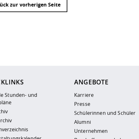
ück zur vorherigen Seite
ur
Datenschutzseite
.
CKLINKS
ANGEBOTE
le Stunden- und
Karriere
läne
Presse
chiv
Schülerinnen und Schüler
rchiv
Alumni
nverzeichnis
Unternehmen
staltungskalender