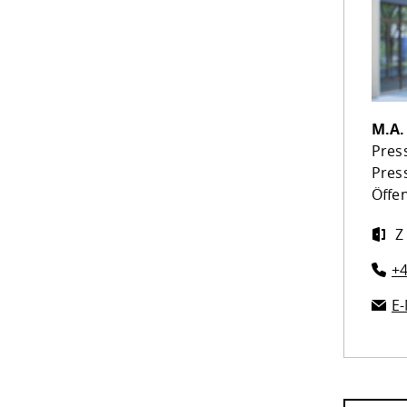
M.A
Press
Pres
Öffen
Z
+4
E-