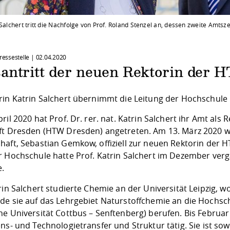
 Salchert tritt die Nachfolge von Prof. Roland Stenzel an, dessen zweite Amts
Pressestelle |
02.04.2020
antritt der neuen Rektorin der
rin Katrin Salchert übernimmt die Leitung der Hochschule
ril 2020 hat Prof. Dr. rer. nat. Katrin Salchert ihr Amt als
ft Dresden (HTW Dresden) angetreten. Am 13. März 2020 wa
haft, Sebastian Gemkow, offiziell zur neuen Rektorin der 
r Hochschule hatte Prof. Katrin Salchert im Dezember verg
e.
rin Salchert studierte Chemie an der Universität Leipzig,
de sie auf das Lehrgebiet Naturstoffchemie an die Hochsc
he Universität Cottbus – Senftenberg) berufen. Bis Februar
ns- und Technologietransfer und Struktur tätig. Sie ist so