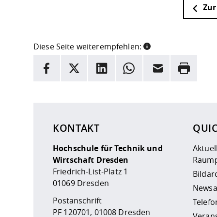
Zur
Diese Seite weiterempfehlen:
INFORMATION
Facebook
X
LinkedIn
Whatsapp
E-Mail
Drucken
Hier stehen weitere Informationen und ein Link z
KONTAKT
QUI
Hochschule für Technik und
Aktuel
Wirtschaft Dresden
Raump
Friedrich-List-Platz 1
Bildar
01069 Dresden
Newsa
Postanschrift
Telefo
PF 120701, 01008 Dresden
Veran