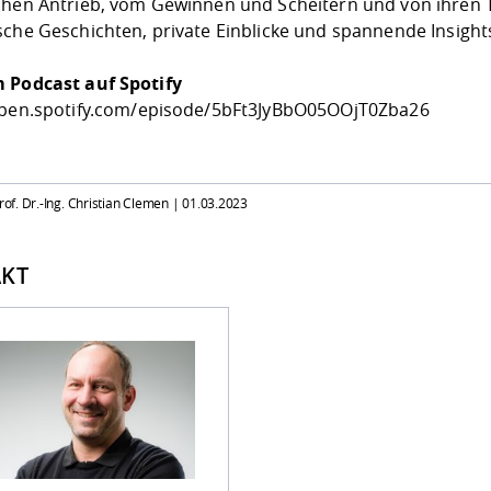
chen Antrieb, vom Gewinnen und Scheitern und von ihren Ti
sche Geschichten, private Einblicke und spannende Insigh
 Podcast auf Spotify
open.spotify.com/episode/5bFt3JyBbO05OOjT0Zba26
Prof. Dr.-Ing. Christian Clemen |
01.03.2023
KT