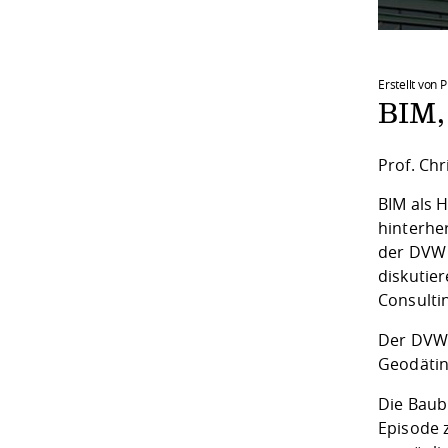
Erstellt von 
BIM,
Prof. Chr
BIM als 
hinterher
der DVW 
diskutie
Consulti
Der
DVW
Geodätin
Die Baubr
Episode 