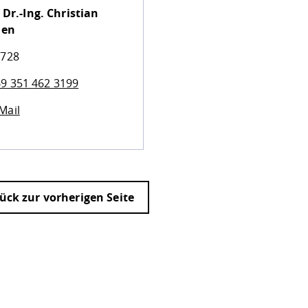
 Dr.-Ing.
Christian
men
 728
9 351 462 3199
Mail
ück zur vorherigen Seite
ur
Datenschutzseite
.