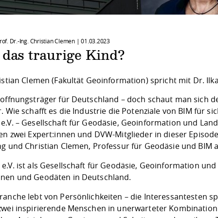
Prof. Dr.-Ing. Christian Clemen |
01.03.2023
 das traurige Kind?
istian Clemen (Fakultät Geoinformation) spricht mit Dr. Il
Hoffnungsträger für Deutschland – doch schaut man sich de
. Wie schafft es die Industrie die Potenziale von BIM für 
e.V. – Gesellschaft für Geodäsie, Geoinformation und La
ren zwei Expert:innen und DVW-Mitglieder in dieser Episode
ng und Christian Clemen, Professur für Geodäsie und BIM
e.V. ist als Gesellschaft für Geodäsie, Geoinformation u
nen und Geodäten in Deutschland.
anche lebt von Persönlichkeiten – die Interessantesten spr
zwei inspirierende Menschen in unerwarteter Kombination