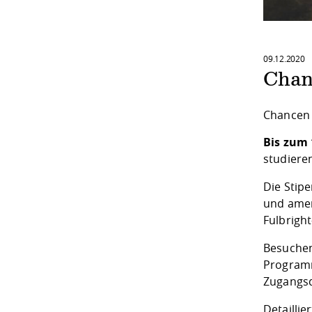
09.12.2020
Chan
Chancen 
Bis zum 
studiere
Die Stip
und amer
Fulbrigh
Besuchen
Programm
Zugangsd
Detailli