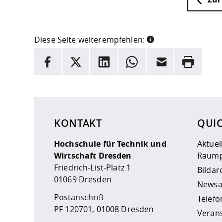
Diese Seite weiterempfehlen:
INFORMATION
Facebook
X
LinkedIn
Whatsapp
E-Mail
Drucken
Hier stehen weitere Informationen und ein Link z
KONTAKT
QUI
Hochschule für Technik und
Aktuel
Wirtschaft Dresden
Raump
Friedrich-List-Platz 1
Bildar
01069 Dresden
Newsa
Postanschrift
Telefo
PF 120701, 01008 Dresden
Veran