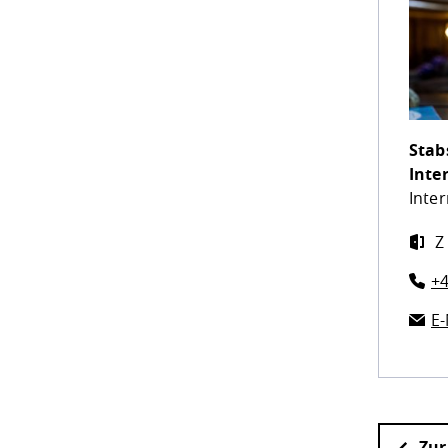
Stab
Inte
Inter
Z 
+4
E-
Zur