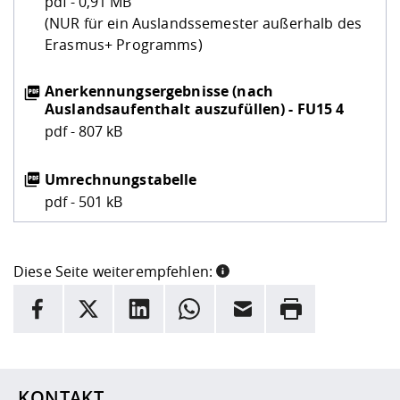
pdf - 0,91 MB
(NUR für ein Auslandssemester außerhalb des
Erasmus+ Programms)
Anerkennungsergebnisse (nach
Auslandsaufenthalt auszufüllen) - FU15 4
pdf - 807 kB
Umrechnungstabelle
pdf - 501 kB
Diese Seite weiterempfehlen:
INFORMATION
Facebook
X
LinkedIn
Whatsapp
E-Mail
Drucken
Hier stehen weitere Informationen und ein Link zur
Date
KONTAKT