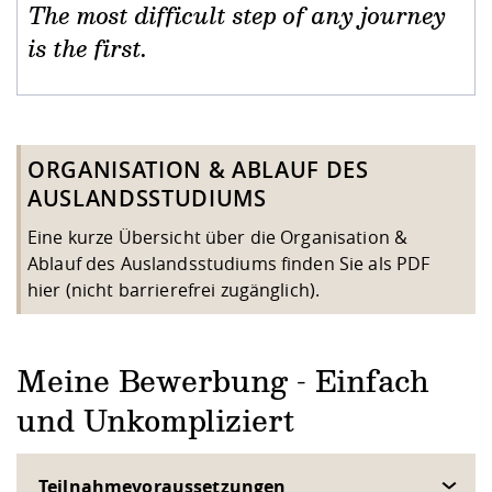
Kompetenz
Career Service
Angebote für
The most difficult step of any journey
Chancengleichhe
Informatik/Math
Unternehmen
Vorbereitung auf
Studien- und
Studieren in be
Forschungszent
FIS -
Prototyping und
Kontakt & Berat
Gremien und Ver
Studiengangentw
is the first.
Formulare und 
Prüfungsordnun
Lebenslagen ode
Lehren, Forsche
Forschungsinfor
Kontakt und Anfahrt
Hochschulgesund
Landbau/Umwelt
Beschaffungsvor
Weiterbilden im 
Checkliste zum S
Gründung und St
Studienbegleitu
Beratungsangebo
Wissenschaftlich
Qualitätssicherung
Klimaschutz & Na
Maschinenbau
ORGANISATION & ABLAUF DES
und Physik
Studentenwerk 
Formulare und 
Kooperationen u
AUSLANDSSTUDIUMS
Förderverein
Wirtschaftswisse
Eine kurze Übersicht über die Organisation &
Digitales Lernen 
Angebote der Age
Internationale T
Ablauf des Auslandsstudiums finden Sie als PDF
Arbeit
hier
(nicht barrierefrei zugänglich).
Qualifizierungsa
Fremdsprachen
Meine Bewerbung - Einfach
Jobs, Praktika, D
und Unkompliziert
Teilnahmevoraussetzungen