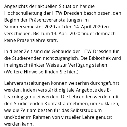
Kompetenz
Career Service
Angebote für
Chancengleichhe
Informatik/Math
Unternehmen
Angesichts der aktuellen Situation hat die
Vorbereitung auf
Studien- und
Studieren in be
Forschungszent
FIS -
Prototyping und
Kontakt & Berat
Gremien und Ver
Studiengangentw
Hochschulleitung der HTW Dresden beschlossen, den
Formulare und 
Prüfungsordnun
Lebenslagen ode
Lehren, Forsche
Forschungsinfor
Beginn der Präsenzveranstaltungen im
Kontakt und Anfahrt
Hochschulgesund
Landbau/Umwelt
Beschaffungsvor
Weiterbilden im 
Sommersemester 2020 auf den 14. April 2020 zu
Checkliste zum S
Gründung und St
verschieben. Bis zum 13. April 2020 findet demnach
Studienbegleitu
Beratungsangebo
Wissenschaftlich
keine Präsenzlehre statt.
Qualitätssicherung
Klimaschutz & Na
Maschinenbau
und Physik
Studentenwerk 
Formulare und 
Kooperationen u
In dieser Zeit sind die Gebäude der HTW Dresden für
die Studierenden nicht zugänglich. Die Bibliothek wird
Förderverein
Wirtschaftswisse
Digitales Lernen 
Angebote der Age
Internationale T
in eingeschränkter Weise zur Verfügung stehen
Arbeit
(
Weitere Hinweise finden Sie hier.
).
Qualifizierungsa
Lehrveranstaltungen können weiterhin durchgeführt
Fremdsprachen
werden, indem verstärkt digitale Angebote des E-
Learning genutzt werden. Die Lehrenden werden mit
den Studierenden Kontakt aufnehmen, um zu klären,
Jobs, Praktika, D
wie die Zeit am besten für das Selbststudium
und/oder im Rahmen von virtueller Lehre genutzt
werden kann.