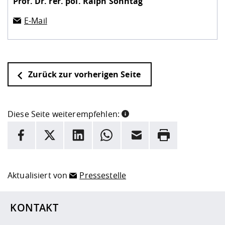
Prof. Dr. rer. pol.
Ralph Sonntag
E-Mail
Zurück zur vorherigen Seite
Diese Seite weiterempfehlen:
INFORMATION
Facebook
X
LinkedIn
Whatsapp
E-Mail
Drucken
Hier stehen weitere Informationen und ein Link zur
Date
Aktualisiert von
Pressestelle
KONTAKT