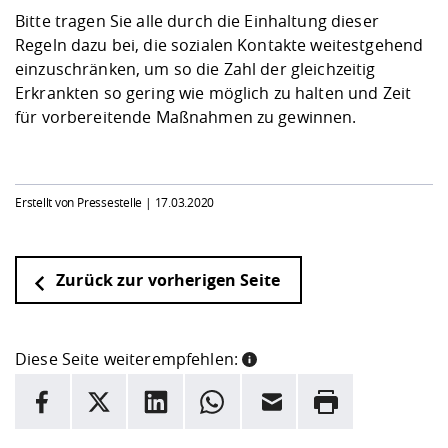
Bitte tragen Sie alle durch die Einhaltung dieser
Regeln dazu bei, die sozialen Kontakte weitestgehend
einzuschränken, um so die Zahl der gleichzeitig
Erkrankten so gering wie möglich zu halten und Zeit
für vorbereitende Maßnahmen zu gewinnen.
Erstellt von Pressestelle |
17.03.2020
Zurück zur vorherigen Seite
Diese Seite weiterempfehlen:
INFORMATION
Facebook
X
LinkedIn
Whatsapp
E-Mail
Drucken
Hier stehen weitere Informationen und ein Link zur
Date