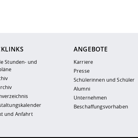
ur
Datenschutzseite
.
CKLINKS
ANGEBOTE
le Stunden- und
Karriere
läne
Presse
chiv
Schülerinnen und Schüler
rchiv
Alumni
nverzeichnis
Unternehmen
staltungskalender
Beschaffungsvorhaben
t und Anfahrt