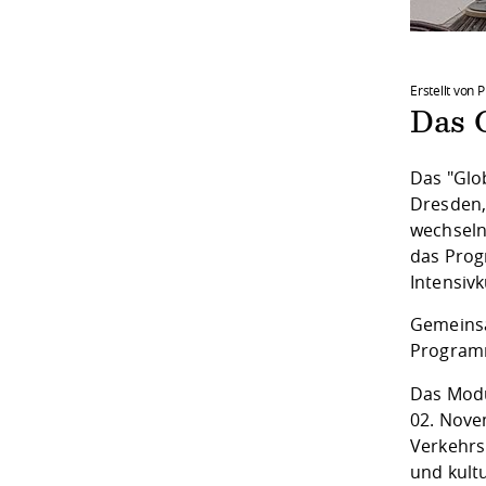
Erstellt von 
Das 
Das "Glo
Dresden,
wechselnd
das Prog
Intensivk
Gemeinsa
Programm
Das Modu
02. Novem
Verkehrs
und kult