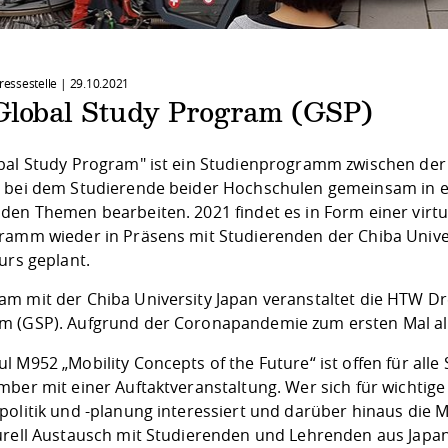
Pressestelle |
29.10.2021
Global Study Program (GSP)
bal Study Program" ist ein Studienprogramm zwischen der 
 bei dem Studierende beider Hochschulen gemeinsam in e
en Themen bearbeiten. 2021 findet es in Form einer virtue
ramm wieder in Präsens mit Studierenden der Chiba Unive
urs geplant.
m mit der Chiba University Japan veranstaltet die HTW Dr
 (GSP). Aufgrund der Coronapandemie zum ersten Mal als
l M952 „Mobility Concepts of the Future“ ist offen für al
ber mit einer Auftaktveranstaltung. Wer sich für wichtige
politik und -planung interessiert und darüber hinaus die 
urell Austausch mit Studierenden und Lehrenden aus Japan 