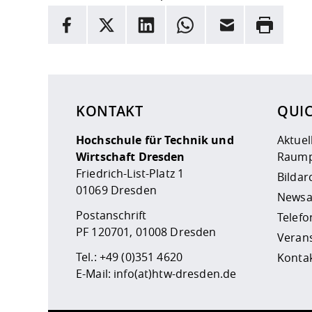
INFORMATION
Facebook
X
LinkedIn
Whatsapp
E-Mail
Drucken
Hier stehen weitere Informationen und ein Link z
KONTAKT
QUI
Hochschule für Technik und
Aktuel
Wirtschaft Dresden
Raump
Friedrich-List-Platz 1
Bildar
01069 Dresden
Newsa
Postanschrift
Telefo
PF 120701, 01008 Dresden
Veran
Tel.:
+49 (0)351 4620
Kontak
E-Mail:
info(at)htw-dresden.de