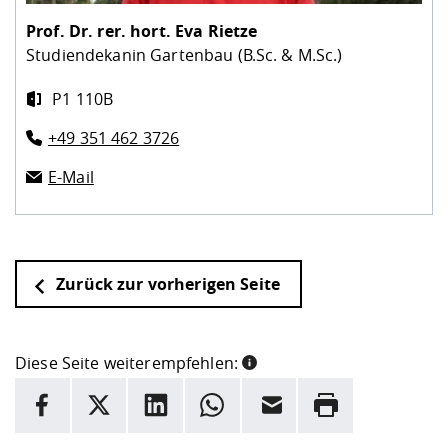
Prof. Dr. rer. hort.
Eva Rietze
Studiendekanin Gartenbau (B.Sc. & M.Sc.)
P1 110B
+49 351 462 3726
E-Mail
Zurück zur vorherigen Seite
Diese Seite weiterempfehlen:
INFORMATION
Facebook
X
LinkedIn
Whatsapp
E-Mail
Drucken
Hier stehen weitere Informationen und ein Link zur
Date