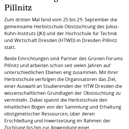
Kompetenz
Career Service
Angebote für
Chancengleichhe
Informatik/Math
Unternehmen
Pillnitz
Vorbereitung auf
Studien- und
Studieren in be
Forschungszent
FIS -
Prototyping und
Kontakt & Berat
Gremien und Ver
Studiengangentw
Formulare und 
Prüfungsordnun
Lebenslagen ode
Lehren, Forsche
Forschungsinfor
Zum dritten Mal fand vom 25 bis 29. September die
Kontakt und Anfahrt
Hochschulgesund
Landbau/Umwelt
Beschaffungsvor
Weiterbilden im 
gemeinsame Herbstschule Obstzüchtung des Julius-
Checkliste zum S
Gründung und St
Kühn-Instituts (JKI) und der Hochschule für Technik
Studienbegleitu
Beratungsangebo
Wissenschaftlich
und Wirtschaft Dresden (HTWD) in Dresden-Pillnitz
Qualitätssicherung
Klimaschutz & Na
Maschinenbau
und Physik
Studentenwerk 
Formulare und 
statt.
Kooperationen u
Beide Einrichtungen sind Partner des Grünen Forums
Förderverein
Wirtschaftswisse
Digitales Lernen 
Angebote der Age
Internationale T
Pillnitz und arbeiten schon seit vielen Jahren auf
Arbeit
unterschiedlichen Ebenen eng zusammen. Mit ihrer
Herbstschule verfolgen die Organisatoren das Ziel,
Qualifizierungsa
einer Auswahl an Studierenden der HTW Dresden die
Fremdsprachen
wissenschaftlichen Grundlagen der Obstzüchtung zu
vermitteln. Dabei spannt die Herbstschule den
inhaltlichen Bogen von der Sammlung und Erhaltung
Jobs, Praktika, D
obstgenetischer Ressourcen, über deren
Erschließung und Inwertsetzung im Rahmen der
Züchtung bis hin zur Anwendung einer