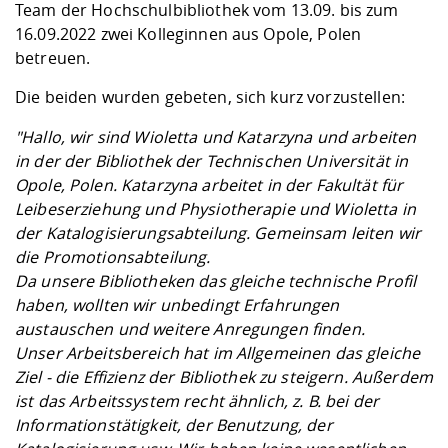
Kompetenz
Team der Hochschulbibliothek vom 13.09. bis zum
Career Service
Angebote für
Chancengleichhe
Informatik/Math
Unternehmen
16.09.2022 zwei Kolleginnen aus Opole, Polen
Vorbereitung auf
Studien- und
Studieren in be
Forschungszent
FIS -
Prototyping und
Kontakt & Berat
Gremien und Ver
Studiengangentw
Formulare und 
betreuen.
Prüfungsordnun
Lebenslagen ode
Lehren, Forsche
Forschungsinfor
Kontakt und Anfahrt
Hochschulgesund
Landbau/Umwelt
Beschaffungsvor
Weiterbilden im 
Die beiden wurden gebeten, sich kurz vorzustellen:
Checkliste zum S
Gründung und St
Studienbegleitu
Beratungsangebo
Wissenschaftlich
"Hallo, wir sind Wioletta und Katarzyna und arbeiten
Qualitätssicherung
Klimaschutz & Na
Maschinenbau
und Physik
Studentenwerk 
Formulare und 
in der der Bibliothek der Technischen Universität in
Kooperationen u
Opole, Polen. Katarzyna arbeitet in der Fakultät für
Leibeserziehung und Physiotherapie und Wioletta in
Förderverein
Wirtschaftswisse
Digitales Lernen 
Angebote der Age
Internationale T
der Katalogisierungsabteilung. Gemeinsam leiten wir
Arbeit
die Promotionsabteilung.
Da unsere Bibliotheken das gleiche technische Profil
Qualifizierungsa
haben, wollten wir unbedingt Erfahrungen
Fremdsprachen
austauschen und weitere Anregungen finden.
Unser Arbeitsbereich hat im Allgemeinen das gleiche
Jobs, Praktika, D
Ziel - die Effizienz der Bibliothek zu steigern. Außerdem
ist das Arbeitssystem recht ähnlich, z. B. bei der
Informationstätigkeit, der Benutzung, der