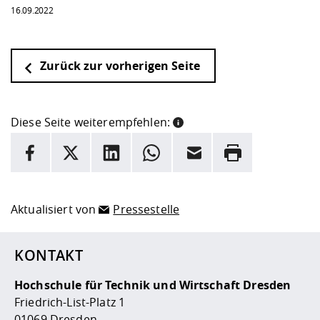
16.09.2022
Zurück zur vorherigen Seite
Diese Seite weiterempfehlen:
INFORMATION
Facebook
X
LinkedIn
Whatsapp
E-Mail
Drucken
Hier stehen weitere Informationen und ein Link zur
Date
Aktualisiert von
Pressestelle
KONTAKT
Hochschule für Technik und Wirtschaft Dresden
Friedrich-List-Platz 1
01069 Dresden