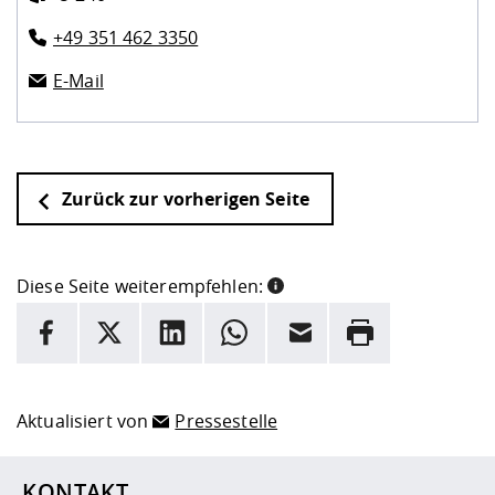
+49 351 462 3350
E-Mail
Zurück zur vorherigen Seite
Diese Seite weiterempfehlen:
INFORMATION
Facebook
X
LinkedIn
Whatsapp
E-Mail
Drucken
Hier stehen weitere Informationen und ein Link zur
Date
Aktualisiert von
Pressestelle
KONTAKT