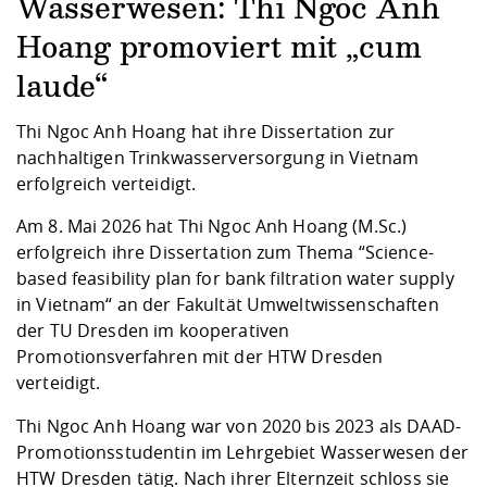
Kompetenz
Wasserwesen: Thi Ngoc Anh
Career Service
Angebote für
Chancengleichhe
Informatik/Math
Unternehmen
Hoang promoviert mit „cum
Vorbereitung auf
Studien- und
Studieren in be
Forschungszent
FIS -
Prototyping und
Kontakt & Berat
Gremien und Ver
Studiengangentw
Formulare und 
Prüfungsordnun
Lebenslagen ode
Lehren, Forsche
Forschungsinfor
Kontakt und Anfahrt
laude“
Hochschulgesund
Landbau/Umwelt
Beschaffungsvor
Weiterbilden im 
Checkliste zum S
Gründung und St
Thi Ngoc Anh Hoang hat ihre Dissertation zur
Studienbegleitu
Beratungsangebo
Wissenschaftlich
Qualitätssicherung
nachhaltigen Trinkwasserversorgung in Vietnam
Klimaschutz & Na
Maschinenbau
und Physik
Studentenwerk 
Formulare und 
erfolgreich verteidigt.
Kooperationen u
Am 8. Mai 2026 hat Thi Ngoc Anh Hoang (M.Sc.)
Förderverein
Wirtschaftswisse
Digitales Lernen 
Angebote der Age
Internationale T
erfolgreich ihre Dissertation zum Thema “Science-
Arbeit
based feasibility plan for bank filtration water supply
in Vietnam“ an der Fakultät Umweltwissenschaften
Qualifizierungsa
der TU Dresden im kooperativen
Fremdsprachen
Promotionsverfahren mit der HTW Dresden
verteidigt.
Jobs, Praktika, D
Thi Ngoc Anh Hoang war von 2020 bis 2023 als DAAD-
Promotionsstudentin im Lehrgebiet Wasserwesen der
HTW Dresden tätig. Nach ihrer Elternzeit schloss sie