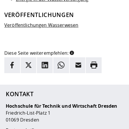
VERÖFFENTLICHUNGEN
Veröffentlichungen Wasserwesen
Diese Seite weiterempfehlen:
INFORMATION
Facebook
X
LinkedIn
Whatsapp
E-Mail
Drucken
Hier stehen weitere Informationen und ein Link zur
Date
KONTAKT
Hochschule für Technik und Wirtschaft Dresden
Friedrich-List-Platz 1
01069 Dresden