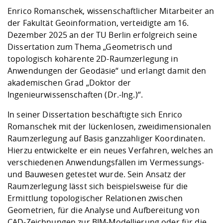
Kompetenz
Career Service
Angebote für
Chancengleichhe
Informatik/Math
Unternehmen
Enrico Romanschek, wissenschaftlicher Mitarbeiter an
Vorbereitung auf
Studien- und
Studieren in be
Forschungszent
FIS -
Prototyping und
Kontakt & Berat
Gremien und Ver
Studiengangentw
der Fakultät Geoinformation, verteidigte am 16.
Formulare und 
Prüfungsordnun
Lebenslagen ode
Lehren, Forsche
Forschungsinfor
Dezember 2025 an der TU Berlin erfolgreich seine
Kontakt und Anfahrt
Hochschulgesund
Landbau/Umwelt
Beschaffungsvor
Weiterbilden im 
Dissertation zum Thema „Geometrisch und
Checkliste zum S
Gründung und St
topologisch kohärente 2D-Raumzerlegung in
Studienbegleitu
Beratungsangebo
Wissenschaftlich
Anwendungen der Geodäsie“ und erlangt damit den
Qualitätssicherung
Klimaschutz & Na
Maschinenbau
und Physik
Studentenwerk 
Formulare und 
akademischen Grad „Doktor der
Kooperationen u
Ingenieurwissenschaften (Dr.-Ing.)“.
Förderverein
Wirtschaftswisse
Digitales Lernen 
Angebote der Age
Internationale T
In seiner Dissertation beschäftigte sich Enrico
Arbeit
Romanschek mit der lückenlosen, zweidimensionalen
Raumzerlegung auf Basis ganzzahliger Koordinaten.
Qualifizierungsa
Hierzu entwickelte er ein neues Verfahren, welches an
Fremdsprachen
verschiedenen Anwendungsfällen im Vermessungs-
und Bauwesen getestet wurde. Sein Ansatz der
Raumzerlegung lässt sich beispielsweise für die
Jobs, Praktika, D
Ermittlung topologischer Relationen zwischen
Geometrien, für die Analyse und Aufbereitung von
CAD-Zeichnungen zur BIM-Modellierung oder für die