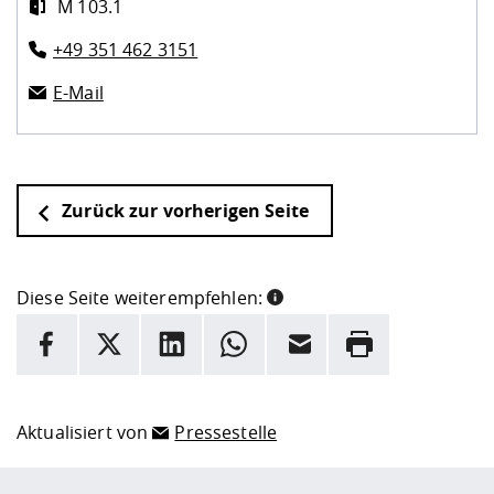
M 103.1
+49 351 462 3151
E-Mail
Zurück zur vorherigen Seite
Diese Seite weiterempfehlen:
INFORMATION
Facebook
X
LinkedIn
Whatsapp
E-Mail
Drucken
Hier stehen weitere Informationen und ein Link zur
Date
Aktualisiert von
Pressestelle