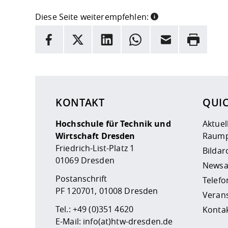
Diese Seite weiterempfehlen:
INFORMATION
Facebook
X
LinkedIn
Whatsapp
E-Mail
Drucken
Hier stehen weitere Informationen und ein Link z
KONTAKT
QUI
Hochschule für Technik und
Aktuel
Wirtschaft Dresden
Raump
Friedrich-List-Platz 1
Bildar
01069 Dresden
Newsa
Postanschrift
Telefo
PF 120701, 01008 Dresden
Veran
Tel.:
+49 (0)351 4620
Kontak
E-Mail:
info(at)htw-dresden.de