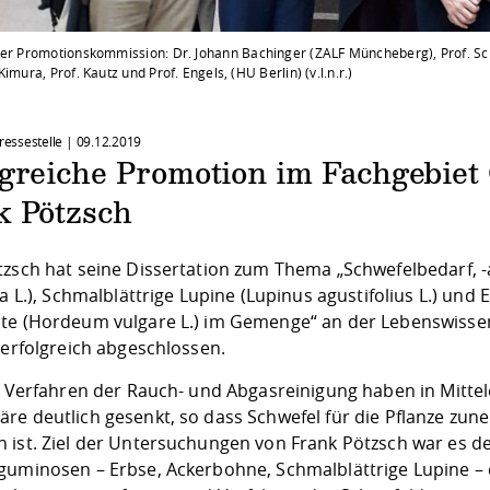
der Promotionskommission: Dr. Johann Bachinger (ZALF Müncheberg), Prof. S
Kimura, Prof. Kautz und Prof. Engels, (HU Berlin) (v.l.n.r.)
Pressestelle |
09.12.2019
lgreiche Promotion im Fachgebiet
k Pötzsch
tzsch hat seine Dissertation zum Thema „Schwefelbedarf,
ba L.), Schmalblättrige Lupine (Lupinus agustifolius L.) und
te (Hordeum vulgare L.) im Gemenge“ an der Lebenswissen
 erfolgreich abgeschlossen.
te Verfahren der Rauch- und Abgasreinigung haben in Mitte
re deutlich gesenkt, so dass Schwefel für die Pflanze z
 ist. Ziel der Untersuchungen von Frank Pötzsch war es d
guminosen – Erbse, Ackerbohne, Schmalblättrige Lupine – 