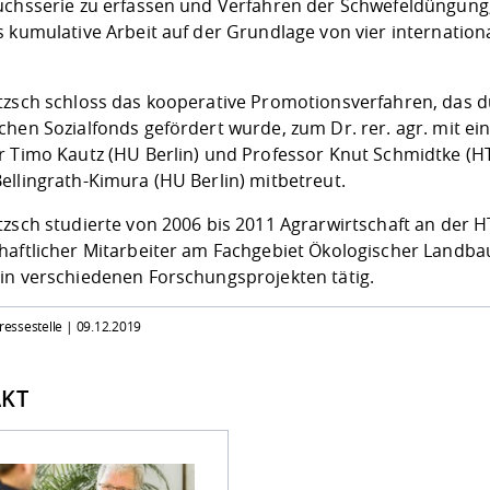
chsserie zu erfassen und Verfahren der Schwefeldüngung, u
 kumulative Arbeit auf der Grundlage von vier internationa
tzsch schloss das kooperative Promotionsverfahren, das 
chen Sozialfonds gefördert wurde, zum Dr. rer. agr. mit e
r Timo Kautz (HU Berlin) und Professor Knut Schmidtke (
ellingrath-Kimura (HU Berlin) mitbetreut.
zsch studierte von 2006 bis 2011 Agrarwirtschaft an der HT
haftlicher Mitarbeiter am Fachgebiet Ökologischer Land
in verschiedenen Forschungsprojekten tätig.
Pressestelle |
09.12.2019
KT