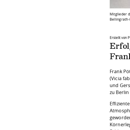
Mitglieder 
Bellingrath-
Erstellt von 
Erfo
Fran
Frank Pö
(Vicia fa
und Gers
zu Berlin
Effizien
Atmosphä
geworden
Körnerle