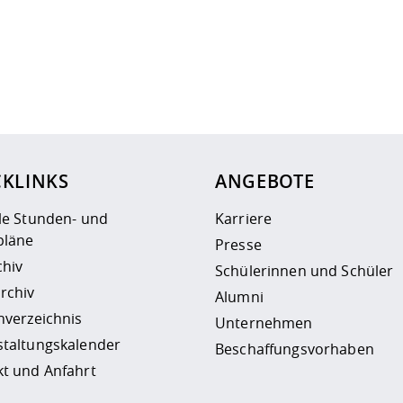
ur
Datenschutzseite
.
CKLINKS
ANGEBOTE
le Stunden- und
Karriere
läne
Presse
chiv
Schülerinnen und Schüler
rchiv
Alumni
nverzeichnis
Unternehmen
staltungskalender
Beschaffungsvorhaben
t und Anfahrt