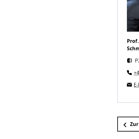
Prof.
Schm
P
+4
E-
Zur