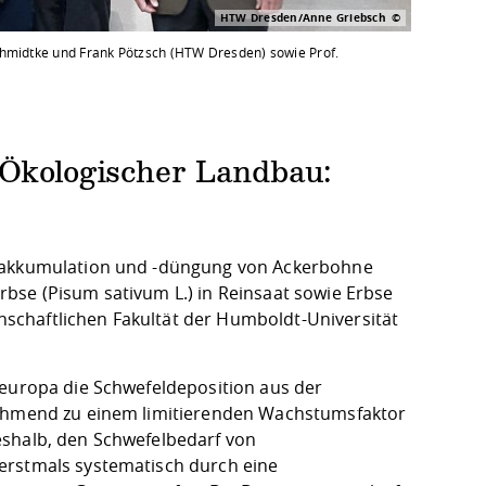
HTW Dresden/Anne Griebsch
chmidtke und Frank Pötzsch (HTW Dresden) sowie Prof.
 Ökologischer Landbau:
 -akkumulation und -düngung von Ackerbohne
 Erbse (Pisum sativum L.) in Reinsaat sowie Erbse
schaftlichen Fakultät der Humboldt-Universität
leuropa die Schwefeldeposition aus der
unehmend zu einem limitierenden Wachstumsfaktor
eshalb, den Schwefelbedarf von
erstmals systematisch durch eine