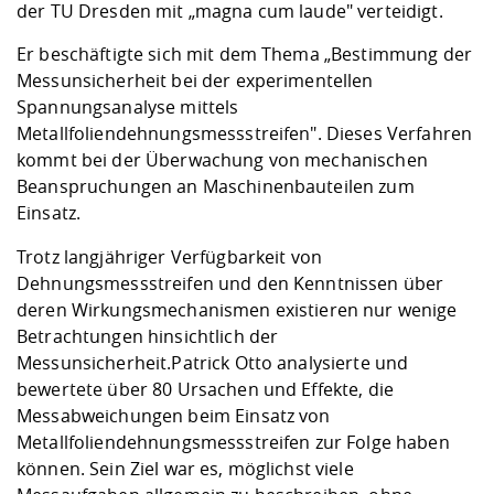
Kompetenz
der TU Dresden mit „magna cum laude" verteidigt.
Career Service
Angebote für
Chancengleichhe
Informatik/Math
Unternehmen
Vorbereitung auf
Studien- und
Studieren in be
Forschungszent
FIS -
Prototyping und
Kontakt & Berat
Gremien und Ver
Studiengangentw
Er beschäftigte sich mit dem Thema „Bestimmung der
Formulare und 
Prüfungsordnun
Lebenslagen ode
Lehren, Forsche
Forschungsinfor
Messunsicherheit bei der experimentellen
Kontakt und Anfahrt
Hochschulgesund
Landbau/Umwelt
Beschaffungsvor
Weiterbilden im 
Spannungsanalyse mittels
Checkliste zum S
Gründung und St
Metallfoliendehnungsmessstreifen". Dieses Verfahren
Studienbegleitu
Beratungsangebo
Wissenschaftlich
Qualitätssicherung
kommt bei der Überwachung von mechanischen
Klimaschutz & Na
Maschinenbau
und Physik
Studentenwerk 
Formulare und 
Beanspruchungen an Maschinenbauteilen zum
Kooperationen u
Einsatz.
Förderverein
Wirtschaftswisse
Digitales Lernen 
Angebote der Age
Internationale T
Trotz langjähriger Verfügbarkeit von
Arbeit
Dehnungsmessstreifen und den Kenntnissen über
deren Wirkungsmechanismen existieren nur wenige
Qualifizierungsa
Betrachtungen hinsichtlich der
Fremdsprachen
Messunsicherheit.Patrick Otto analysierte und
bewertete über 80 Ursachen und Effekte, die
Jobs, Praktika, D
Messabweichungen beim Einsatz von
Metallfoliendehnungsmessstreifen zur Folge haben
können. Sein Ziel war es, möglichst viele