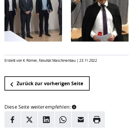
Erstellt von K. Römer, Fakultät Maschinenbau |
23.11.2022
Zurück zur vorherigen Seite
Diese Seite weiterempfehlen:
INFORMATION
Facebook
X
LinkedIn
Whatsapp
E-Mail
Drucken
Hier stehen weitere Informationen und ein Link zur
Date