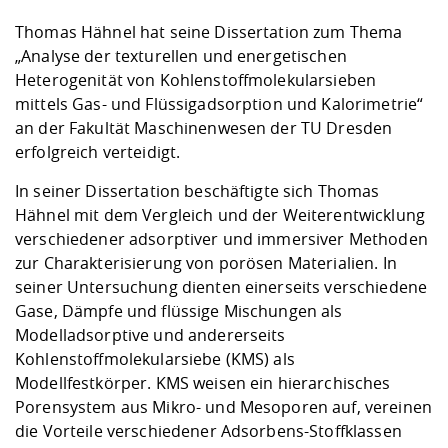
Kompetenz
Career Service
Angebote für
Chancengleichhe
Informatik/Math
Unternehmen
Thomas Hähnel hat seine Dissertation zum Thema
Vorbereitung auf
Studien- und
Studieren in be
Forschungszent
FIS -
Prototyping und
Kontakt & Berat
Gremien und Ver
Studiengangentw
Formulare und 
„Analyse der texturellen und energetischen
Prüfungsordnun
Lebenslagen ode
Lehren, Forsche
Forschungsinfor
Kontakt und Anfahrt
Heterogenität von Kohlenstoffmolekularsieben
Hochschulgesund
Landbau/Umwelt
Beschaffungsvor
Weiterbilden im 
mittels Gas- und Flüssigadsorption und Kalorimetrie“
Checkliste zum S
Gründung und St
an der Fakultät Maschinenwesen der TU Dresden
Studienbegleitu
Beratungsangebo
Wissenschaftlich
Qualitätssicherung
Klimaschutz & Na
Maschinenbau
erfolgreich verteidigt.
und Physik
Studentenwerk 
Formulare und 
Kooperationen u
In seiner Dissertation beschäftigte sich Thomas
Förderverein
Wirtschaftswisse
Hähnel mit dem Vergleich und der Weiterentwicklung
Digitales Lernen 
Angebote der Age
Internationale T
verschiedener adsorptiver und immersiver Methoden
Arbeit
zur Charakterisierung von porösen Materialien. In
Qualifizierungsa
seiner Untersuchung dienten einerseits verschiedene
Fremdsprachen
Gase, Dämpfe und flüssige Mischungen als
Modelladsorptive und andererseits
Kohlenstoffmolekularsiebe (KMS) als
Jobs, Praktika, D
Modellfestkörper. KMS weisen ein hierarchisches
Porensystem aus Mikro- und Mesoporen auf, vereinen
die Vorteile verschiedener Adsorbens-Stoffklassen