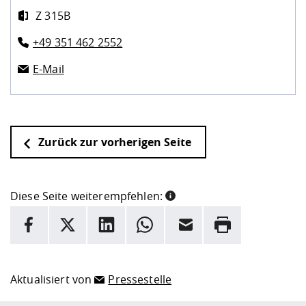
Z 315B
+49 351 462 2552
E-Mail
Zurück zur vorherigen Seite
Diese Seite weiterempfehlen:
INFORMATION
Facebook
X
LinkedIn
Whatsapp
E-Mail
Drucken
Hier stehen weitere Informationen und ein Link zur
Date
Aktualisiert von
Pressestelle