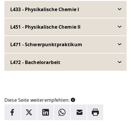
L433 - Physikalische Chemie I
L451 - Physikalische Chemie II
L471 - Schwerpunktpraktikum
L472 - Bachelorarbeit
Diese Seite weiterempfehlen:
INFORMATION
Facebook
X
LinkedIn
Whatsapp
E-Mail
Drucken
Hier stehen weitere Informationen und ein Link zur
Date