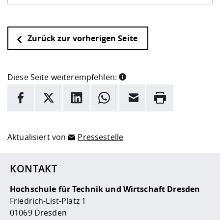
Zurück zur vorherigen Seite
Diese Seite weiterempfehlen:
INFORMATION
Facebook
X
LinkedIn
Whatsapp
E-Mail
Drucken
Hier stehen weitere Informationen und ein Link zur
Date
Aktualisiert von
Pressestelle
KONTAKT
Hochschule für Technik und Wirtschaft Dresden
Friedrich-List-Platz 1
01069 Dresden