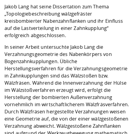
Kompetenz
Career Service
Angebote für
Chancengleichhe
Informatik/Math
Unternehmen
Jakob Lang hat seine Dissertation zum Thema
Vorbereitung auf
Studien- und
Studieren in be
Forschungszent
FIS -
Prototyping und
Kontakt & Berat
Gremien und Ver
Studiengangentw
„Topologiebeschreibung wälzgefräster
Formulare und 
Prüfungsordnun
Lebenslagen ode
Lehren, Forsche
Forschungsinfor
kreisbombierter Nabenzahnflanken und ihr Einfluss
Kontakt und Anfahrt
Hochschulgesund
Landbau/Umwelt
Beschaffungsvor
Weiterbilden im 
auf die Lastverteilung in einer Zahnkupplung“
Checkliste zum S
Gründung und St
erfolgreich abgeschlossen.
Studienbegleitu
Beratungsangebo
Wissenschaftlich
Qualitätssicherung
Klimaschutz & Na
Maschinenbau
und Physik
Studentenwerk 
Formulare und 
In seiner Arbeit untersuchte Jakob Lang die
Kooperationen u
Verzahnungsgeometrie des Nabenkörpers von
Bogenzahnkupplungen. Übliche
Förderverein
Wirtschaftswisse
Digitales Lernen 
Angebote der Age
Internationale T
Herstellungsverfahren für die Verzahnungsgeometrie
Arbeit
in Zahnkupplungen sind das Wälzstoßen bzw.
Wälzfräsen. Während die Innenverzahnung der Hülse
Qualifizierungsa
im Wälzstoß­verfahren erzeugt wird, erfolgt die
Fremdsprachen
Herstellung der bombierten Außen­verzahnung
vornehmlich im wirtschaftlicherem Wälzfräsverfahren.
Durch Wälzfräsen hergestellte Verzahnungen weisen
Jobs, Praktika, D
eine Geometrie auf, die von der einer wälzgestoßenen
Verzahnung abweicht. Wälzgestoßene Zahnﬂanken
sind aufgrund der Werkzeugbewegung mathematisch