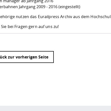
n manager ab Jahrgang 2016
erbahnen Jahrgang 2009 - 2016 (eingestellt)
ehörige nutzen das
Eurailpress Archiv
aus dem Hochschuln
ie bei Fragen gern auf
uns
zu!
ück zur vorherigen Seite
ur
Datenschutzseite
.