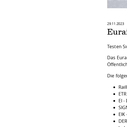
29.11.2023
Eura
Testen S
Das Eura
Öffentli
Die folg
Rai
ETR
EI 
SIG
EIK
DER