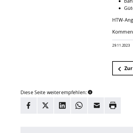
bah
Güt
HTW-Ang
Kommen S
29.11.2023
Zur
Diese Seite weiterempfehlen:
INFORMATION
Facebook
X
LinkedIn
Whatsapp
E-Mail
Drucken
Hier stehen weitere Informationen und ein Link z