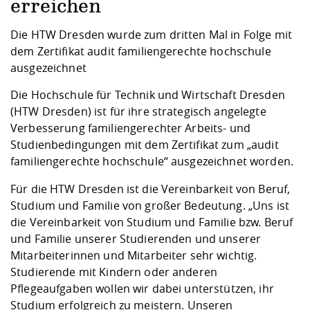
Kompetenz
erreichen
Career Service
Angebote für
Chancengleichhe
Informatik/Math
Unternehmen
Vorbereitung auf
Studien- und
Studieren in be
Forschungszent
FIS -
Prototyping und
Kontakt & Berat
Gremien und Ver
Studiengangentw
Formulare und 
Die HTW Dresden wurde zum dritten Mal in Folge mit
Prüfungsordnun
Lebenslagen ode
Lehren, Forsche
Forschungsinfor
dem Zertifikat audit familiengerechte hochschule
Kontakt und Anfahrt
Hochschulgesund
Landbau/Umwelt
Beschaffungsvor
Weiterbilden im 
ausgezeichnet
Checkliste zum S
Gründung und St
Studienbegleitu
Beratungsangebo
Wissenschaftlich
Die Hochschule für Technik und Wirtschaft Dresden
Qualitätssicherung
Klimaschutz & Na
Maschinenbau
und Physik
Studentenwerk 
Formulare und 
(HTW Dresden) ist für ihre strategisch angelegte
Kooperationen u
Verbesserung familiengerechter Arbeits- und
Studienbedingungen mit dem Zertifikat zum „audit
Förderverein
Wirtschaftswisse
Digitales Lernen 
Angebote der Age
Internationale T
familiengerechte hochschule“ ausgezeichnet worden.
Arbeit
Für die HTW Dresden ist die Vereinbarkeit von Beruf,
Qualifizierungsa
Studium und Familie von großer Bedeutung. „Uns ist
Fremdsprachen
die Vereinbarkeit von Studium und Familie bzw. Beruf
und Familie unserer Studierenden und unserer
Mitarbeiterinnen und Mitarbeiter sehr wichtig.
Jobs, Praktika, D
Studierende mit Kindern oder anderen
Pflegeaufgaben wollen wir dabei unterstützen, ihr
Studium erfolgreich zu meistern. Unseren