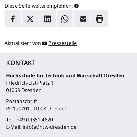
Diese Seite weiterempfehlen:
INFORMATION
Facebook
X
LinkedIn
Whatsapp
E-Mail
Drucken
Hier stehen weitere Informationen und ein Link zur
Date
Aktualisiert von
Pressestelle
KONTAKT
Hochschule für Technik und Wirtschaft Dresden
Friedrich-List-Platz 1
01069 Dresden
Postanschrift
PF 120701, 01008 Dresden
Tel.:
+49 (0)351 4620
E-Mail:
info(at)htw-dresden.de