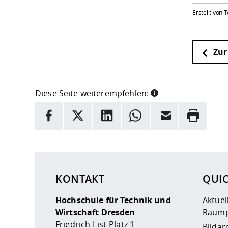
Erstellt von
Zur
Diese Seite weiterempfehlen:
INFORMATION
Facebook
X
LinkedIn
Whatsapp
E-Mail
Drucken
Hier stehen weitere Informationen und ein Link z
KONTAKT
QUI
Hochschule für Technik und
Aktuel
Wirtschaft Dresden
Raump
Friedrich-List-Platz 1
Bildar