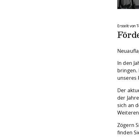
Erstellt von
Förd
Neuaufla
In den J
bringen.
unseres 
Der aktu
der Jahr
sich an 
Weiteren
Zögern S
finden S