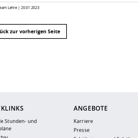
 Team Lehre |
20.01.2023
ück zur vorherigen Seite
ur
Datenschutzseite
.
CKLINKS
ANGEBOTE
le Stunden- und
Karriere
läne
Presse
chiv